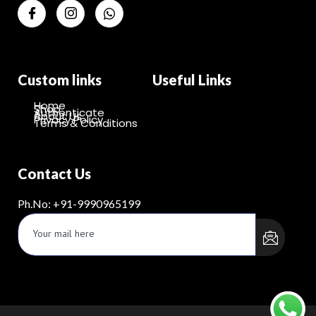
Custom links
Useful Links
Home
Shop
Authenticate
About Us
Privacy Policy
Terms & Conditions
Contact Us
Ph.No: +91-9990965199