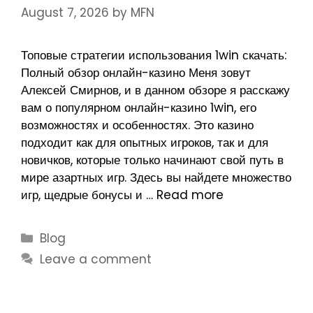
August 7, 2026
by
MFN
Топовые стратегии использования 1win скачать:
Полный обзор онлайн-казино Меня зовут
Алексей Смирнов, и в данном обзоре я расскажу
вам о популярном онлайн-казино 1win, его
возможностях и особенностях. Это казино
подходит как для опытных игроков, так и для
новичков, которые только начинают свой путь в
мире азартных игр. Здесь вы найдете множество
игр, щедрые бонусы и …
Read more
Blog
Leave a comment