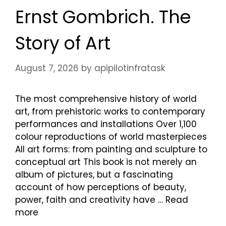
Ernst Gombrich. The
Story of Art
August 7, 2026
by
apipilotinfratask
The most comprehensive history of world
art, from prehistoric works to contemporary
performances and installations Over 1,100
colour reproductions of world masterpieces
All art forms: from painting and sculpture to
conceptual art This book is not merely an
album of pictures, but a fascinating
account of how perceptions of beauty,
power, faith and creativity have …
Read
more