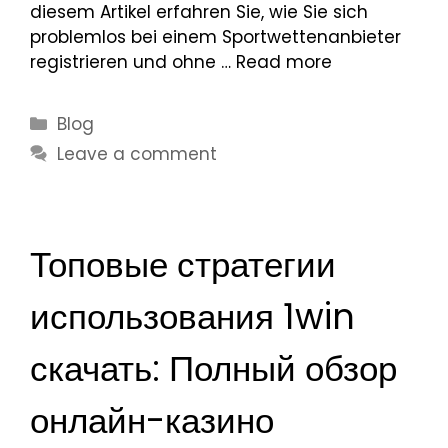
diesem Artikel erfahren Sie, wie Sie sich
problemlos bei einem Sportwettenanbieter
registrieren und ohne …
Read more
Blog
Leave a comment
Топовые стратегии
использования 1win
скачать: Полный обзор
онлайн-казино