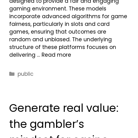
designed to provide a fair and engaging
gaming environment. These models
incorporate advanced algorithms for game
fairness, particularly in slots and card
games, ensuring that outcomes are
random and unbiased. The underlying
structure of these platforms focuses on
delivering …
Read more
public
Generate real value:
the gambler’s