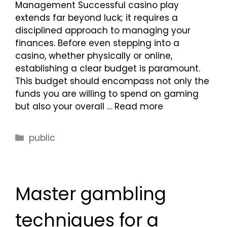
Management Successful casino play
extends far beyond luck; it requires a
disciplined approach to managing your
finances. Before even stepping into a
casino, whether physically or online,
establishing a clear budget is paramount.
This budget should encompass not only the
funds you are willing to spend on gaming
but also your overall …
Read more
public
Master gambling
techniques for a