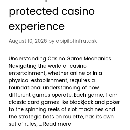
protected casino
experience
August 10, 2026
by
apipilotinfratask
Understanding Casino Game Mechanics
Navigating the world of casino
entertainment, whether online or in a
physical establishment, requires a
foundational understanding of how
different games operate. Each game, from
classic card games like blackjack and poker
to the spinning reels of slot machines and
the strategic bets on roulette, has its own
set of rules, …
Read more