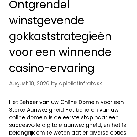
Ontgrendel
winstgevende
gokkaststrategieën
voor een winnende
casino-ervaring
August 10, 2026
by
apipilotinfratask
Het Beheer van uw Online Domein voor een
Sterke Aanwezigheid Het beheren van uw
online domein is de eerste stap naar een
succesvolle digitale aanwezigheid, en het is
belangrijk om te weten dat er diverse opties