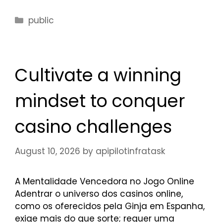
public
Cultivate a winning
mindset to conquer
casino challenges
August 10, 2026
by
apipilotinfratask
A Mentalidade Vencedora no Jogo Online
Adentrar o universo dos casinos online,
como os oferecidos pela Ginja em Espanha,
exige mais do que sorte; requer uma