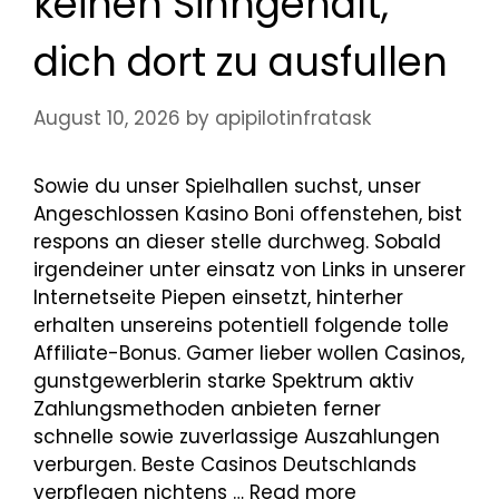
keinen Sinngehalt,
dich dort zu ausfullen
August 10, 2026
by
apipilotinfratask
Sowie du unser Spielhallen suchst, unser
Angeschlossen Kasino Boni offenstehen, bist
respons an dieser stelle durchweg. Sobald
irgendeiner unter einsatz von Links in unserer
Internetseite Piepen einsetzt, hinterher
erhalten unsereins potentiell folgende tolle
Affiliate-Bonus. Gamer lieber wollen Casinos,
gunstgewerblerin starke Spektrum aktiv
Zahlungsmethoden anbieten ferner
schnelle sowie zuverlassige Auszahlungen
verburgen. Beste Casinos Deutschlands
verpflegen nichtens …
Read more