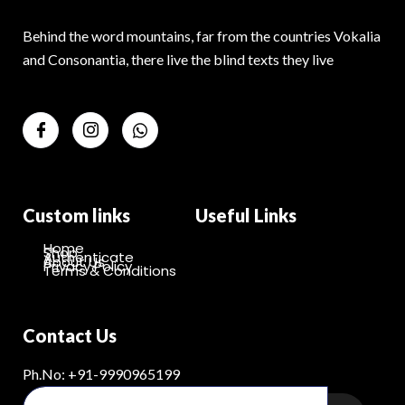
Behind the word mountains, far from the countries Vokalia
and Consonantia, there live the blind texts they live
Custom links
Useful Links
Home
Shop
Authenticate
About Us
Privacy Policy
Terms & Conditions
Contact Us
Ph.No: +91-9990965199