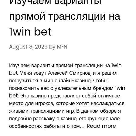
Изучаем варианты
прямой трансляции на
1win bet
August 8, 2026
by
MFN
Изучаем варианты прямой трансляции на 1win
bet Меня зовут Алексей Смирнов, и я решил
погрузиться в мир онлайн-казино, чтобы
познакомить вас с увлекательным брендом 1win
bet. Это казино представляет собой отличное
место для игроков, которые хотят наслаждаться
живыми трансляциями игр. В данном обзоре я
подробно расскажу о казино, его функционале,
особенностях работы и о том, …
Read more