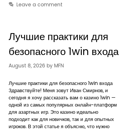
Leave a comment
Лучшие практики для
безопасного 1win входа
August 8, 2026
by
MFN
Лучшие практики для безопасного 1win входа
Здравствуйте! Меня зовут Иван Смирнов, и
сегодня я хочу рассказать вам о казино 1win —
одной из самых популярных онлайн-платформ
для азартных игр. Это казино идеально
подходит как для новичков, так и для опытных
игроков. В этой статье я объясню, что нужно