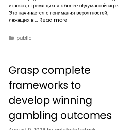
игроков, стремящихся к более обдуманной игре.
Это начинается с понимания вероятностей,
лежащих в …
Read more
public
Grasp complete
frameworks to
develop winning
gambling outcomes
August 9, 2026
by
apipilotinfratask