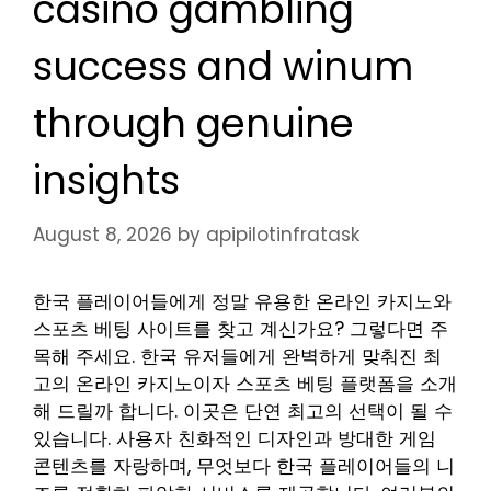
casino gambling
success and winum
through genuine
insights
August 8, 2026
by
apipilotinfratask
한국 플레이어들에게 정말 유용한 온라인 카지노와
스포츠 베팅 사이트를 찾고 계신가요? 그렇다면 주
목해 주세요. 한국 유저들에게 완벽하게 맞춰진 최
고의 온라인 카지노이자 스포츠 베팅 플랫폼을 소개
해 드릴까 합니다. 이곳은 단연 최고의 선택이 될 수
있습니다. 사용자 친화적인 디자인과 방대한 게임
콘텐츠를 자랑하며, 무엇보다 한국 플레이어들의 니