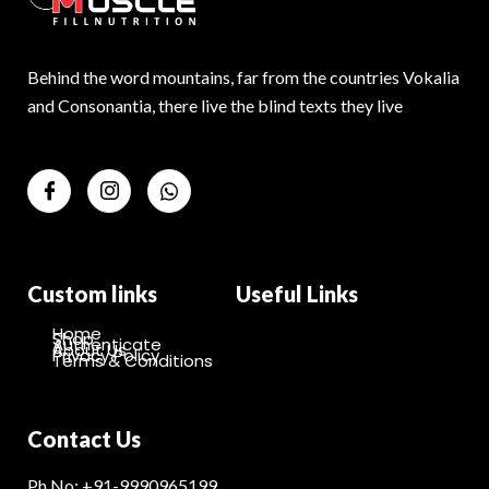
Behind the word mountains, far from the countries Vokalia
and Consonantia, there live the blind texts they live
Custom links
Useful Links
Home
Shop
Authenticate
About Us
Privacy Policy
Terms & Conditions
Contact Us
Ph.No: +91-9990965199