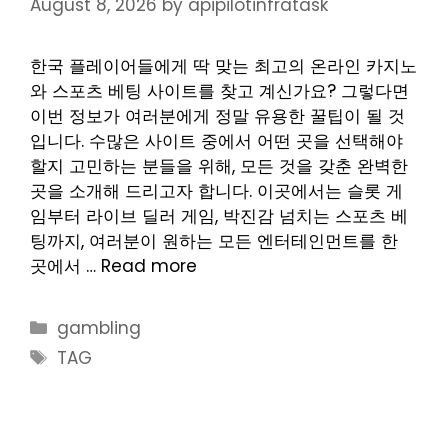
August 8, 2026
by
apipilotinfratask
한국 플레이어들에게 딱 맞는 최고의 온라인 카지노
와 스포츠 베팅 사이트를 찾고 계신가요? 그렇다면
이번 정보가 여러분에게 정말 유용한 꿀팁이 될 것
입니다. 수많은 사이트 중에서 어떤 곳을 선택해야
할지 고민하는 분들을 위해, 모든 것을 갖춘 완벽한
곳을 소개해 드리고자 합니다. 이곳에서는 슬롯 게
임부터 라이브 딜러 게임, 박진감 넘치는 스포츠 베
팅까지, 여러분이 원하는 모든 엔터테인먼트를 한
곳에서 …
Read more
gambling
TAG