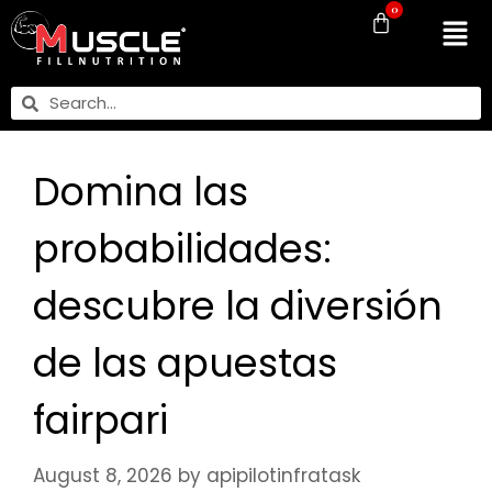
0
Domina las
probabilidades:
descubre la diversión
de las apuestas
fairpari
August 8, 2026
by
apipilotinfratask