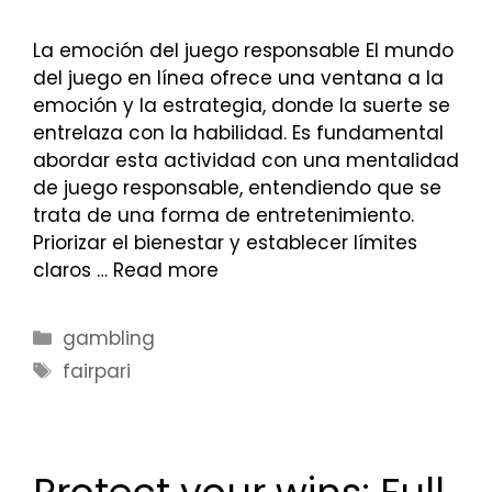
La emoción del juego responsable El mundo
del juego en línea ofrece una ventana a la
emoción y la estrategia, donde la suerte se
entrelaza con la habilidad. Es fundamental
abordar esta actividad con una mentalidad
de juego responsable, entendiendo que se
trata de una forma de entretenimiento.
Priorizar el bienestar y establecer límites
claros …
Read more
gambling
fairpari