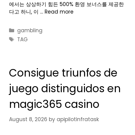
에서는 상상하기 힘든 500% 환영 보너스를 제공한
다고 하니, 이 …
Read more
gambling
TAG
Consigue triunfos de
juego distinguidos en
magic365 casino
August 8, 2026
by
apipilotinfratask