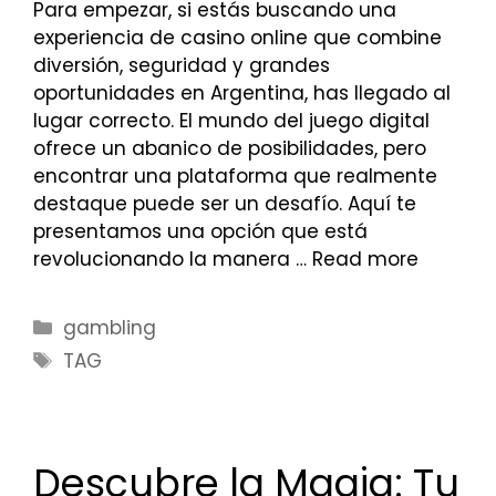
Para empezar, si estás buscando una
experiencia de casino online que combine
diversión, seguridad y grandes
oportunidades en Argentina, has llegado al
lugar correcto. El mundo del juego digital
ofrece un abanico de posibilidades, pero
encontrar una plataforma que realmente
destaque puede ser un desafío. Aquí te
presentamos una opción que está
revolucionando la manera …
Read more
gambling
TAG
Descubre la Magia: Tu