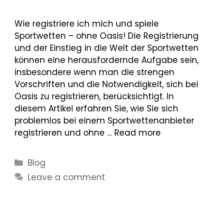
Wie registriere ich mich und spiele
Sportwetten – ohne Oasis! Die Registrierung
und der Einstieg in die Welt der Sportwetten
können eine herausfordernde Aufgabe sein,
insbesondere wenn man die strengen
Vorschriften und die Notwendigkeit, sich bei
Oasis zu registrieren, berücksichtigt. In
diesem Artikel erfahren Sie, wie Sie sich
problemlos bei einem Sportwettenanbieter
registrieren und ohne …
Read more
Blog
Leave a comment