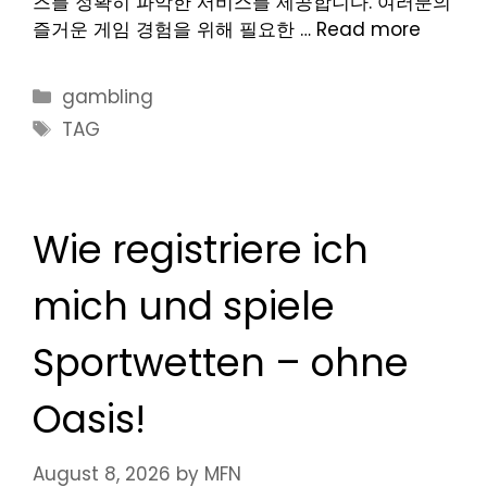
즈를 정확히 파악한 서비스를 제공합니다. 여러분의
즐거운 게임 경험을 위해 필요한 …
Read more
gambling
TAG
Wie registriere ich
mich und spiele
Sportwetten – ohne
Oasis!
August 8, 2026
by
MFN