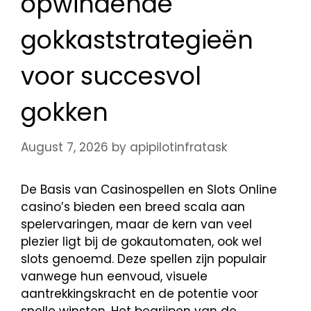
opwindende
gokkaststrategieën
voor succesvol
gokken
August 7, 2026
by
apipilotinfratask
De Basis van Casinospellen en Slots Online
casino’s bieden een breed scala aan
spelervaringen, maar de kern van veel
plezier ligt bij de gokautomaten, ook wel
slots genoemd. Deze spellen zijn populair
vanwege hun eenvoud, visuele
aantrekkingskracht en de potentie voor
snelle winsten. Het begrijpen van de