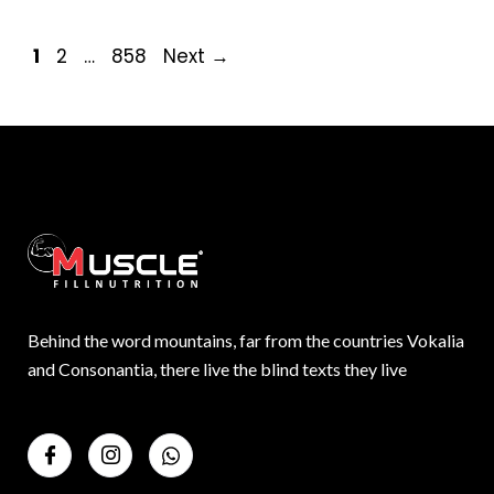
1
2
…
858
Next
→
Behind the word mountains, far from the countries Vokalia
and Consonantia, there live the blind texts they live