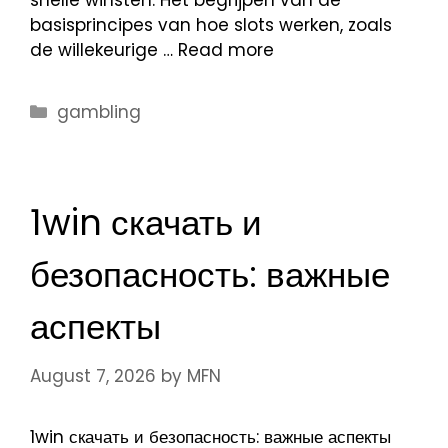
basisprincipes van hoe slots werken, zoals
de willekeurige …
Read more
gambling
1win скачать и
безопасность: важные
аспекты
August 7, 2026
by
MFN
1win скачать и безопасность: важные аспекты