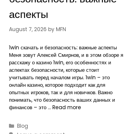
аспекты
August 7, 2026
by
MFN
1win скачать и безопасность: важные аспекты
Меня зовут Алексей Смирнов, и в этом обзоре я
расскажу о казино 1win, его особенностях и
аспектах безопасности, которые стоит
учитывать перед началом игры. 1win – это
онлайн казино, которое подходит как для
опытных игроков, так и для новичков. Важно
понимать, что безопасность ваших данных и
финансов – это …
Read more
Blog