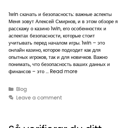
1win скачать и безопасность: важные аспекты
Меня зовут Алексей Смирнов, и в этом обзоре я
расскажу о казино 1win, его особенностях и
аспектах безопасности, которые стоит
учитывать перед началом игры. 1win – это
онлайн казино, которое подходит как для
опытных игроков, так и для новичков. Важно
понимать, что безопасность ваших данных и
финансов – это …
Read more
Blog
Leave a comment