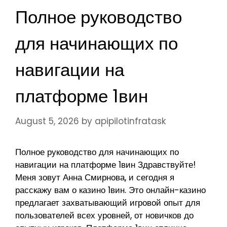
Полное руководство
для начинающих по
навигации на
платформе 1вин
August 5, 2026
by
apipilotinfratask
Полное руководство для начинающих по
навигации на платформе 1вин Здравствуйте!
Меня зовут Анна Смирнова, и сегодня я
расскажу вам о казино 1вин. Это онлайн-казино
предлагает захватывающий игровой опыт для
пользователей всех уровней, от новичков до