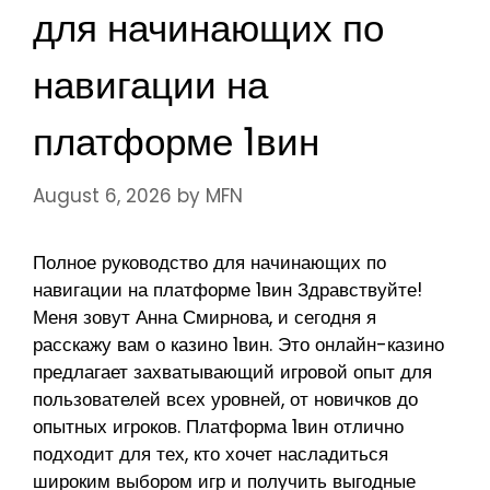
для начинающих по
навигации на
платформе 1вин
August 6, 2026
by
MFN
Полное руководство для начинающих по
навигации на платформе 1вин Здравствуйте!
Меня зовут Анна Смирнова, и сегодня я
расскажу вам о казино 1вин. Это онлайн-казино
предлагает захватывающий игровой опыт для
пользователей всех уровней, от новичков до
опытных игроков. Платформа 1вин отлично
подходит для тех, кто хочет насладиться
широким выбором игр и получить выгодные