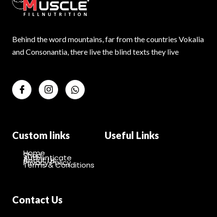
Behind the word mountains, far from the countries Vokalia
and Consonantia, there live the blind texts they live
Custom links
Useful Links
Home
Shop
Authenticate
About Us
Privacy Policy
Terms & Conditions
Contact Us