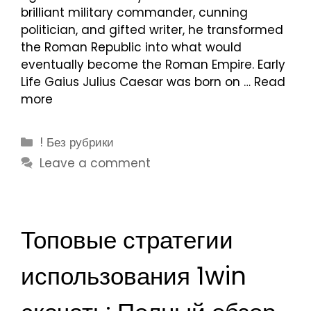
brilliant military commander, cunning
politician, and gifted writer, he transformed
the Roman Republic into what would
eventually become the Roman Empire. Early
Life Gaius Julius Caesar was born on …
Read
more
! Без рубрики
Leave a comment
Топовые стратегии
использования 1win