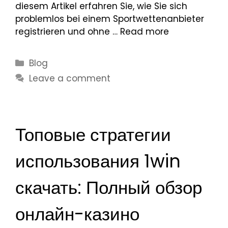
diesem Artikel erfahren Sie, wie Sie sich
problemlos bei einem Sportwettenanbieter
registrieren und ohne …
Read more
Blog
Leave a comment
Топовые стратегии
использования 1win
скачать: Полный обзор
онлайн-казино