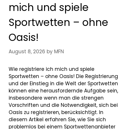
mich und spiele
Sportwetten – ohne
Oasis!
August 8, 2026
by
MFN
Wie registriere ich mich und spiele
Sportwetten – ohne Oasis! Die Registrierung
und der Einstieg in die Welt der Sportwetten
können eine herausfordernde Aufgabe sein,
insbesondere wenn man die strengen
Vorschriften und die Notwendigkeit, sich bei
Oasis zu registrieren, berücksichtigt. In
diesem Artikel erfahren Sie, wie Sie sich
problemlos bei einem Sportwettenanbieter