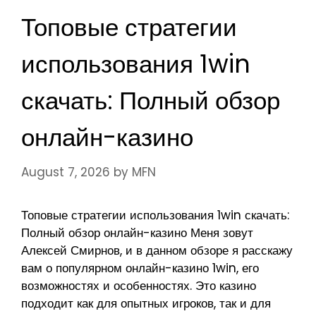
Топовые стратегии
использования 1win
скачать: Полный обзор
онлайн-казино
August 7, 2026
by
MFN
Топовые стратегии использования 1win скачать:
Полный обзор онлайн-казино Меня зовут
Алексей Смирнов, и в данном обзоре я расскажу
вам о популярном онлайн-казино 1win, его
возможностях и особенностях. Это казино
подходит как для опытных игроков, так и для