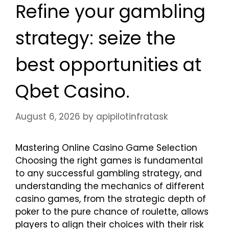
Refine your gambling
strategy: seize the
best opportunities at
Qbet Casino.
August 6, 2026
by
apipilotinfratask
Mastering Online Casino Game Selection
Choosing the right games is fundamental
to any successful gambling strategy, and
understanding the mechanics of different
casino games, from the strategic depth of
poker to the pure chance of roulette, allows
players to align their choices with their risk