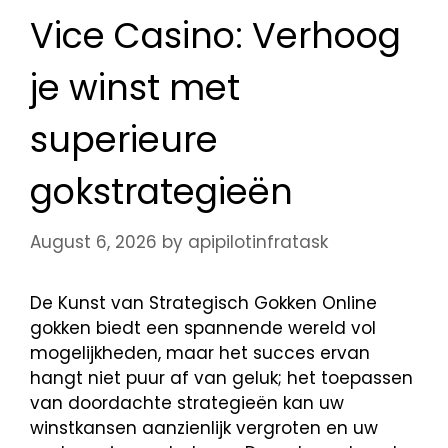
Vice Casino: Verhoog
je winst met
superieure
gokstrategieën
August 6, 2026
by
apipilotinfratask
De Kunst van Strategisch Gokken Online
gokken biedt een spannende wereld vol
mogelijkheden, maar het succes ervan
hangt niet puur af van geluk; het toepassen
van doordachte strategieën kan uw
winstkansen aanzienlijk vergroten en uw