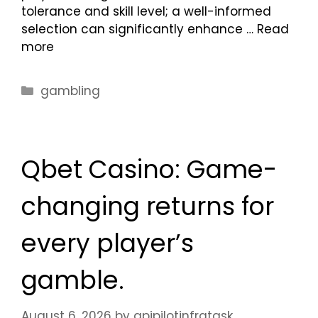
tolerance and skill level; a well-informed
selection can significantly enhance …
Read
more
gambling
Qbet Casino: Game-
changing returns for
every player’s
gamble.
August 6, 2026
by
apipilotinfratask