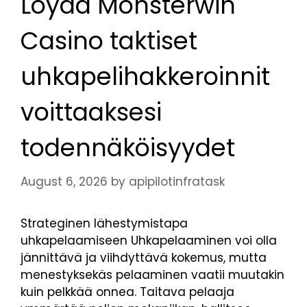
Löydä Monsterwin
Casino taktiset
uhkapelihakkeroinnit
voittaaksesi
todennäköisyydet
August 6, 2026
by
apipilotinfratask
Strateginen lähestymistapa
uhkapelaamiseen Uhkapelaaminen voi olla
jännittävä ja viihdyttävä kokemus, mutta
menestyksekäs pelaaminen vaatii muutakin
kuin pelkkää onnea. Taitava pelaaja