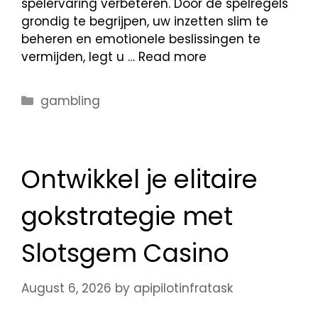
spelervaring verbeteren. Door de spelregels
grondig te begrijpen, uw inzetten slim te
beheren en emotionele beslissingen te
vermijden, legt u …
Read more
gambling
Ontwikkel je elitaire
gokstrategie met
Slotsgem Casino
August 6, 2026
by
apipilotinfratask