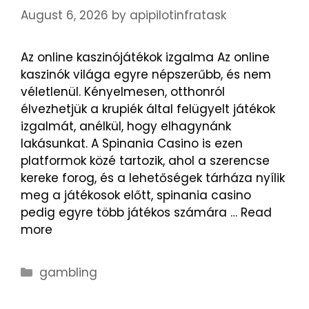
August 6, 2026
by
apipilotinfratask
Az online kaszinójátékok izgalma Az online
kaszinók világa egyre népszerűbb, és nem
véletlenül. Kényelmesen, otthonról
élvezhetjük a krupiék által felügyelt játékok
izgalmát, anélkül, hogy elhagynánk
lakásunkat. A Spinania Casino is ezen
platformok közé tartozik, ahol a szerencse
kereke forog, és a lehetőségek tárháza nyílik
meg a játékosok előtt, spinania casino
pedig egyre több játékos számára …
Read
more
gambling