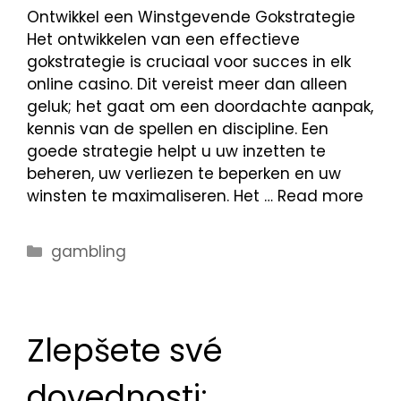
Ontwikkel een Winstgevende Gokstrategie
Het ontwikkelen van een effectieve
gokstrategie is cruciaal voor succes in elk
online casino. Dit vereist meer dan alleen
geluk; het gaat om een doordachte aanpak,
kennis van de spellen en discipline. Een
goede strategie helpt u uw inzetten te
beheren, uw verliezen te beperken en uw
winsten te maximaliseren. Het …
Read more
gambling
Zlepšete své
dovednosti: