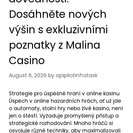
Dosáhněte nových
výšin s exkluzivními
poznatky z Malina
Casino
August 6, 2026
by
apipilotinfratask
Strategie pro úspěšné hraní v online kasinu
Úspěch v online hazardních hrách, ať už jde
o automaty, stolní hry nebo živé kasino, není
jen o štěstí. Vyžaduje promyšlený přístup a
strategické rozhodování. Mnoho hráčů si
osvojuje různé techniky, aby maximalizovali