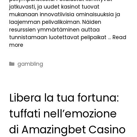
jatkuvasti, ja uudet kasinot tuovat
mukanaan innovatiivisia ominaisuuksia ja
laajemman pelivalikoiman. Näiden
resurssien ymmärtäminen auttaa
tunnistamaan luotettavat pelipaikat …
Read
more
gambling
Libera la tua fortuna:
tuffati nell’emozione
di Amazingbet Casino