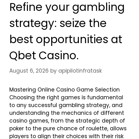
Refine your gambling
strategy: seize the
best opportunities at
Qbet Casino.
August 6, 2026
by
apipilotinfratask
Mastering Online Casino Game Selection
Choosing the right games is fundamental
to any successful gambling strategy, and
understanding the mechanics of different
casino games, from the strategic depth of
poker to the pure chance of roulette, allows
players to align their choices with their risk