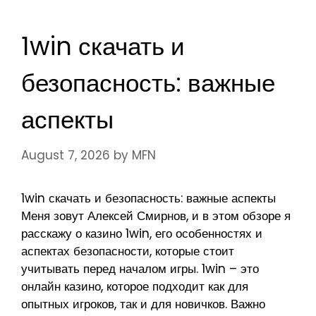
1win скачать и
безопасность: важные
аспекты
August 7, 2026
by
MFN
1win скачать и безопасность: важные аспекты
Меня зовут Алексей Смирнов, и в этом обзоре я
расскажу о казино 1win, его особенностях и
аспектах безопасности, которые стоит
учитывать перед началом игры. 1win – это
онлайн казино, которое подходит как для
опытных игроков, так и для новичков. Важно