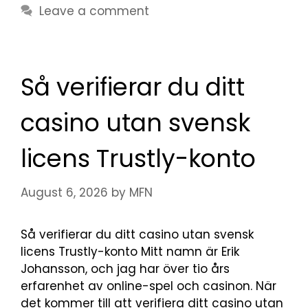
Leave a comment
Så verifierar du ditt
casino utan svensk
licens Trustly-konto
August 6, 2026
by
MFN
Så verifierar du ditt casino utan svensk
licens Trustly-konto Mitt namn är Erik
Johansson, och jag har över tio års
erfarenhet av online-spel och casinon. När
det kommer till att verifiera ditt casino utan