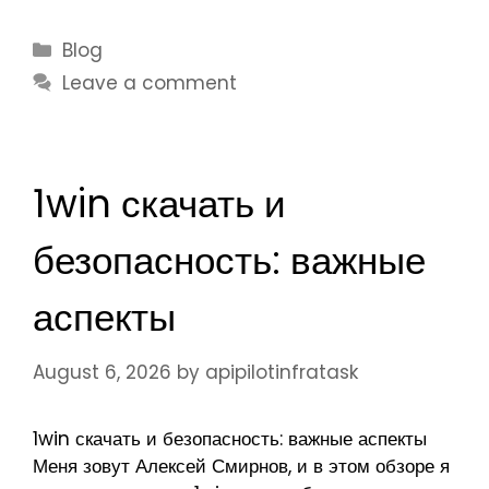
Blog
Leave a comment
1win скачать и
безопасность: важные
аспекты
August 6, 2026
by
apipilotinfratask
1win скачать и безопасность: важные аспекты
Меня зовут Алексей Смирнов, и в этом обзоре я