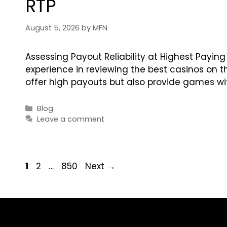
RTP
August 5, 2026
by
MFN
Assessing Payout Reliability at Highest Paying
experience in reviewing the best casinos on the
offer high payouts but also provide games wi
Blog
Leave a comment
1
2
…
850
Next
→