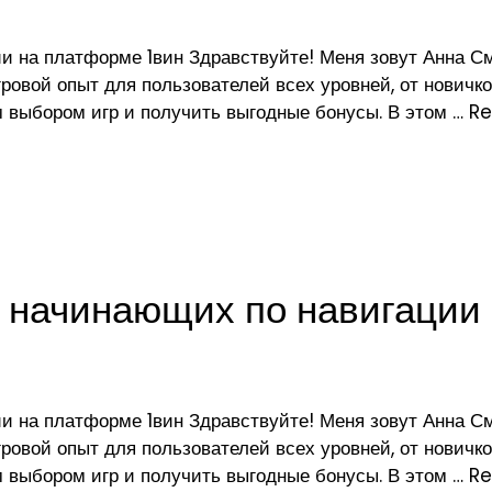
 на платформе 1вин Здравствуйте! Меня зовут Анна Смир
овой опыт для пользователей всех уровней, от новичко
м выбором игр и получить выгодные бонусы. В этом …
R
 начинающих по навигации
 на платформе 1вин Здравствуйте! Меня зовут Анна Смир
овой опыт для пользователей всех уровней, от новичко
м выбором игр и получить выгодные бонусы. В этом …
R