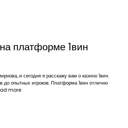
 на платформе 1вин
нова, и сегодня я расскажу вам о казино 1вин.
в до опытных игроков. Платформа 1вин отлично
ead more