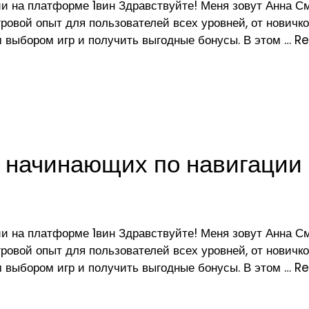
 на платформе 1вин Здравствуйте! Меня зовут Анна Смир
овой опыт для пользователей всех уровней, от новичко
м выбором игр и получить выгодные бонусы. В этом …
R
 начинающих по навигации
 на платформе 1вин Здравствуйте! Меня зовут Анна Смир
овой опыт для пользователей всех уровней, от новичко
м выбором игр и получить выгодные бонусы. В этом …
R