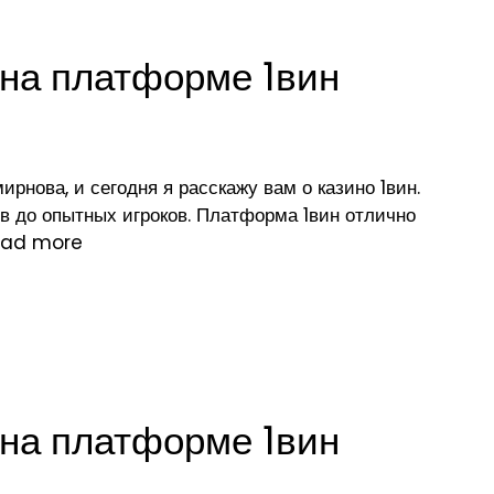
 на платформе 1вин
нова, и сегодня я расскажу вам о казино 1вин.
в до опытных игроков. Платформа 1вин отлично
ead more
 на платформе 1вин