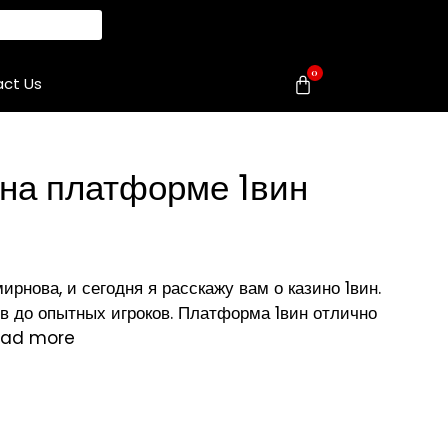
0
ct Us
 на платформе 1вин
нова, и сегодня я расскажу вам о казино 1вин.
в до опытных игроков. Платформа 1вин отлично
ead more