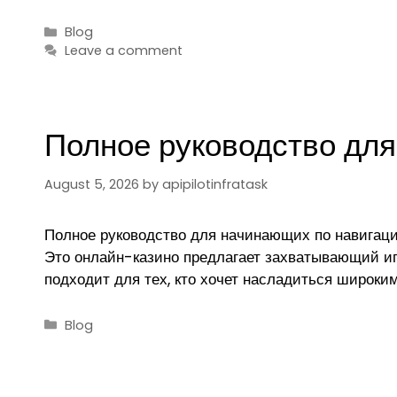
Blog
Leave a comment
Полное руководство для
August 5, 2026
by
apipilotinfratask
Полное руководство для начинающих по навигации
Это онлайн-казино предлагает захватывающий игр
подходит для тех, кто хочет насладиться широки
Blog