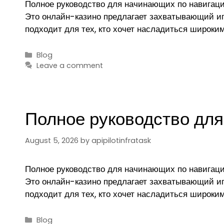
Полное руководство для начинающих по навигации
Это онлайн-казино предлагает захватывающий игр
подходит для тех, кто хочет насладиться широки
Blog
Leave a comment
Полное руководство для
August 5, 2026
by
apipilotinfratask
Полное руководство для начинающих по навигации
Это онлайн-казино предлагает захватывающий игр
подходит для тех, кто хочет насладиться широки
Blog