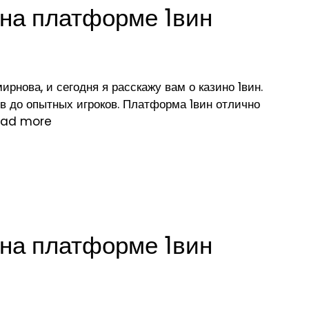
 на платформе 1вин
нова, и сегодня я расскажу вам о казино 1вин.
в до опытных игроков. Платформа 1вин отлично
ead more
 на платформе 1вин