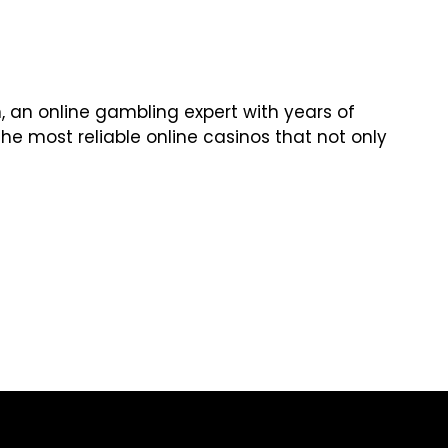
n, an online gambling expert with years of
 the most reliable online casinos that not only