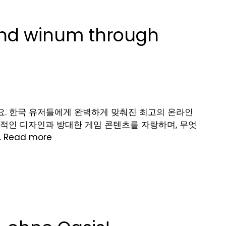
and winum through
요. 한국 유저들에게 완벽하게 맞춰진 최고의 온라인
화적인 디자인과 방대한 게임 콘텐츠를 자랑하며, 무엇
…
Read more