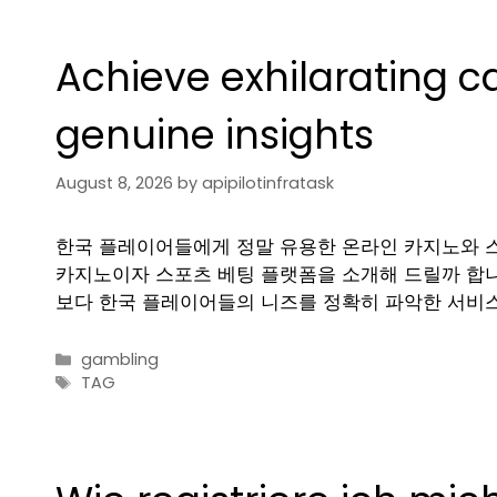
Achieve exhilarating 
genuine insights
August 8, 2026
by
apipilotinfratask
한국 플레이어들에게 정말 유용한 온라인 카지노와 스
카지노이자 스포츠 베팅 플랫폼을 소개해 드릴까 합니
보다 한국 플레이어들의 니즈를 정확히 파악한 서비스
gambling
TAG