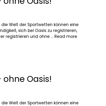
– ohne Oasis!
in die Welt der Sportwetten können eine
keit, sich bei Oasis zu registrieren,
ter registrieren und ohne …
Read more
– ohne Oasis!
in die Welt der Sportwetten können eine