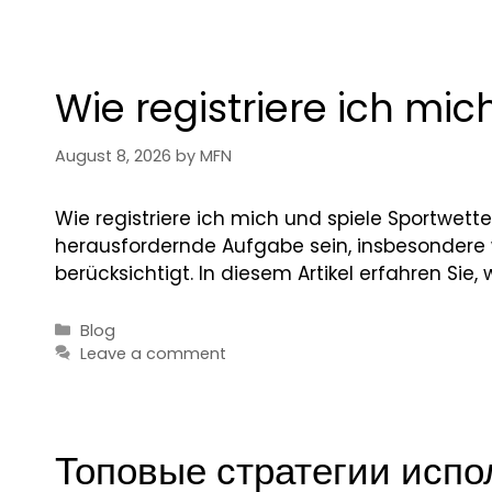
Wie registriere ich mi
August 8, 2026
by
MFN
Wie registriere ich mich und spiele Sportwett
herausfordernde Aufgabe sein, insbesondere w
berücksichtigt. In diesem Artikel erfahren Sie
Blog
Leave a comment
Топовые стратегии испо