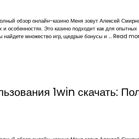
Полный обзор онлайн-казино Меня зовут Алексей Смирнов
 и особенностях. Это казино подходит как для опытных и
вы найдете множество игр, щедрые бонусы и …
Read mo
льзования 1win скачать: По