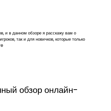
, и в данном обзоре я расскажу вам о
гроков, так и для новичков, которые только
re
лный обзор онлайн-