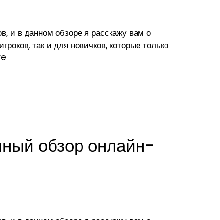
, и в данном обзоре я расскажу вам о
гроков, так и для новичков, которые только
re
лный обзор онлайн-