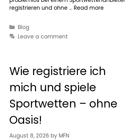
problemlos bei einem Sportwettenanbieter
registrieren und ohne …
Read more
Blog
Leave a comment
Wie registriere ich
mich und spiele
Sportwetten – ohne
Oasis!
August 8, 2026
by
MFN