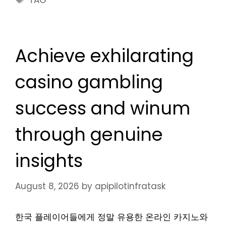
TAG
Achieve exhilarating
casino gambling
success and winum
through genuine
insights
August 8, 2026
by
apipilotinfratask
한국 플레이어들에게 정말 유용한 온라인 카지노와