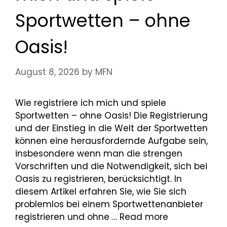
Sportwetten – ohne
Oasis!
August 8, 2026
by
MFN
Wie registriere ich mich und spiele
Sportwetten – ohne Oasis! Die Registrierung
und der Einstieg in die Welt der Sportwetten
können eine herausfordernde Aufgabe sein,
insbesondere wenn man die strengen
Vorschriften und die Notwendigkeit, sich bei
Oasis zu registrieren, berücksichtigt. In
diesem Artikel erfahren Sie, wie Sie sich
problemlos bei einem Sportwettenanbieter
registrieren und ohne …
Read more