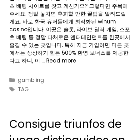
츠 베팅 사이트를 찾고 계신가요? 그렇다면 주목해
주세요. 정말 놓치면 후회할 만한 꿀팁을 알려드릴
게요. 바로 한국 유저들에게 최적화된 winum
casino입니다. 이곳은 슬롯, 라이브 딜러 게임, 스포
츠 베팅 등 정말 다채로운 엔터테인먼트를 한곳에서
즐길 수 있는 곳입니다. 특히 지금 가입하면 다른 곳
에서는 상상하기 힘든 500% 환영 보너스를 제공한
다고 하니, 이 …
Read more
gambling
TAG
Consigue triunfos de