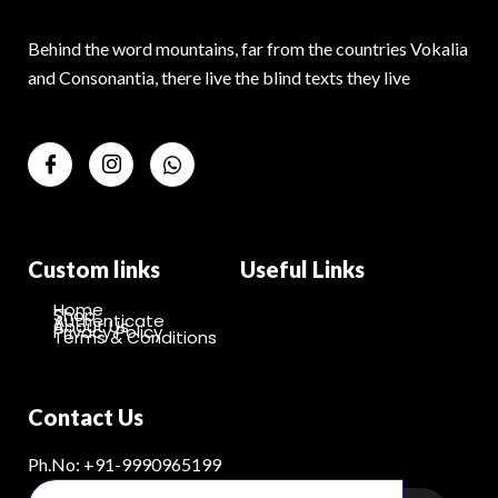
Behind the word mountains, far from the countries Vokalia
and Consonantia, there live the blind texts they live
Custom links
Useful Links
Home
Shop
Authenticate
About Us
Privacy Policy
Terms & Conditions
Contact Us
Ph.No: +91-9990965199