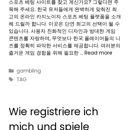
스포츠 베팅 사이트를 찾고 계신가요? 그렇다면 주
목해 주세요. 한국 유저들에게 완벽하게 맞춰진 최
고의 온라인 카지노이자 스포츠 베팅 플랫폼을 소개
해 드릴까 합니다. 이곳은 단연 최고의 선택이 될 수
있습니다. 사용자 친화적인 디자인과 방대한 게임
콘텐츠를 자랑하며, 무엇보다 한국 플레이어들의 니
즈를 정확히 파악한 서비스를 제공합니다. 여러분의
즐거운 게임 경험을 위해 필요한 …
Read more
gambling
TAG
Wie registriere ich
mich und spiele