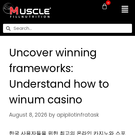
0
Uncover winning
frameworks:
Understand how to
winum casino
August 8, 2026
by
apipilotinfratask
한국 사용자들을 위한 최고의 온라인 카지노와 스포