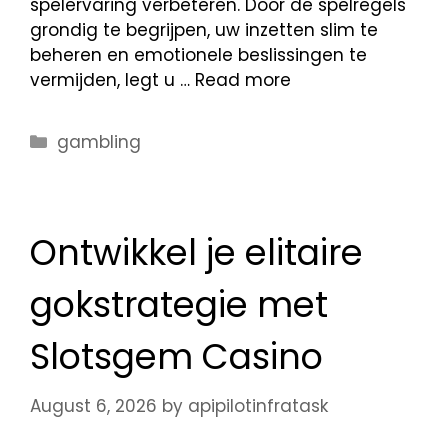
spelervaring verbeteren. Door de spelregels
grondig te begrijpen, uw inzetten slim te
beheren en emotionele beslissingen te
vermijden, legt u …
Read more
gambling
Ontwikkel je elitaire
gokstrategie met
Slotsgem Casino
August 6, 2026
by
apipilotinfratask