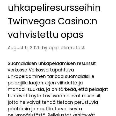
uhkapeliresursseihin
Twinvegas Casino:n
vahvistettu opas
August 6, 2026
by
apipilotinfratask
Suomalaisen uhkapelaamisen resurssit
verkossa Verkossa tapahtuva
uhkapelaaminen tarjoaa suomalaisille
pelaajille laajan kirjon viihdettä ja
mahdollisuuksia, ja on tärkeää, että pelaajat
tuntevat käytettävissään olevat resurssit,
jotta he voivat tehdä tietoon perustuvia
päätöksiä ja nauttia turvallisesta
peliympäristöstä. Pelialustat kehittyvät