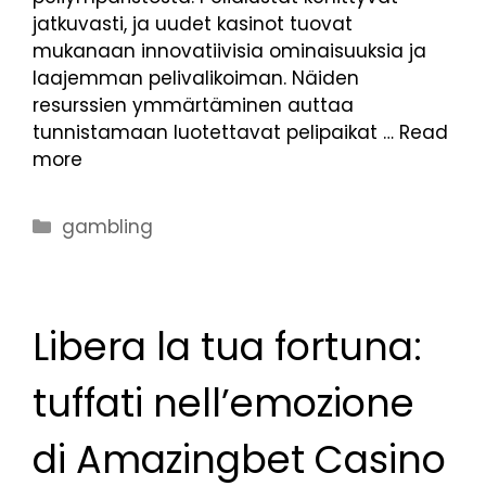
jatkuvasti, ja uudet kasinot tuovat
mukanaan innovatiivisia ominaisuuksia ja
laajemman pelivalikoiman. Näiden
resurssien ymmärtäminen auttaa
tunnistamaan luotettavat pelipaikat …
Read
more
gambling
Libera la tua fortuna:
tuffati nell’emozione
di Amazingbet Casino