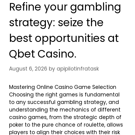
Refine your gambling
strategy: seize the
best opportunities at
Qbet Casino.
August 6, 2026
by
apipilotinfratask
Mastering Online Casino Game Selection
Choosing the right games is fundamental
to any successful gambling strategy, and
understanding the mechanics of different
casino games, from the strategic depth of
poker to the pure chance of roulette, allows
players to align their choices with their risk