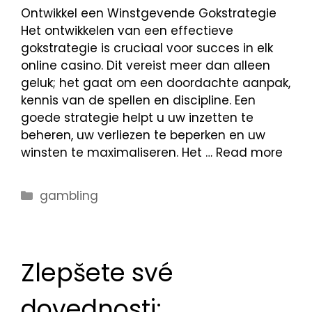
Ontwikkel een Winstgevende Gokstrategie
Het ontwikkelen van een effectieve
gokstrategie is cruciaal voor succes in elk
online casino. Dit vereist meer dan alleen
geluk; het gaat om een doordachte aanpak,
kennis van de spellen en discipline. Een
goede strategie helpt u uw inzetten te
beheren, uw verliezen te beperken en uw
winsten te maximaliseren. Het …
Read more
gambling
Zlepšete své
dovednosti: