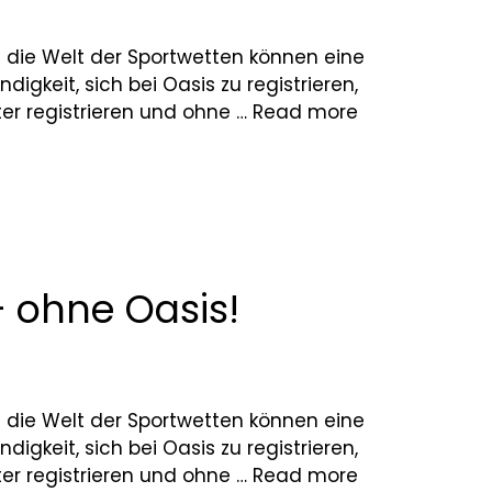
in die Welt der Sportwetten können eine
keit, sich bei Oasis zu registrieren,
ter registrieren und ohne …
Read more
– ohne Oasis!
in die Welt der Sportwetten können eine
keit, sich bei Oasis zu registrieren,
ter registrieren und ohne …
Read more