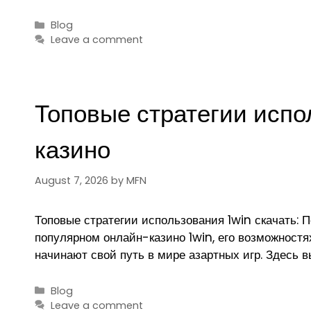
Blog
Leave a comment
Топовые стратегии испо
казино
August 7, 2026
by
MFN
Топовые стратегии использования 1win скачать: 
популярном онлайн-казино 1win, его возможностях
начинают свой путь в мире азартных игр. Здесь 
Blog
Leave a comment