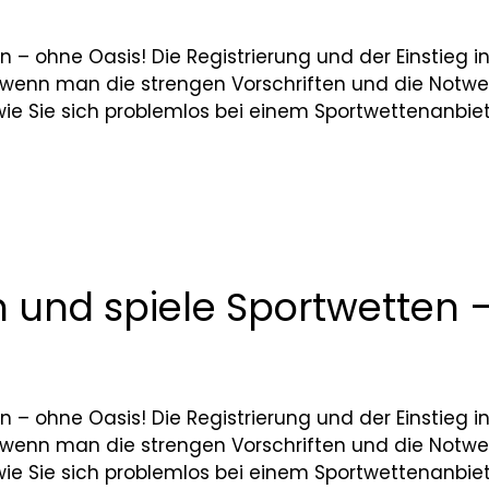
en – ohne Oasis! Die Registrierung und der Einstieg 
enn man die strengen Vorschriften und die Notwendig
, wie Sie sich problemlos bei einem Sportwettenanbie
ch und spiele Sportwetten 
en – ohne Oasis! Die Registrierung und der Einstieg 
enn man die strengen Vorschriften und die Notwendig
, wie Sie sich problemlos bei einem Sportwettenanbie