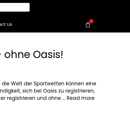
0
ct Us
– ohne Oasis!
in die Welt der Sportwetten können eine
keit, sich bei Oasis zu registrieren,
ter registrieren und ohne …
Read more