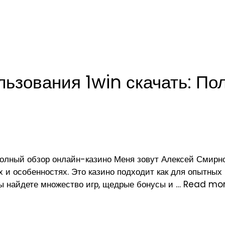
льзования 1win скачать: По
Полный обзор онлайн-казино Меня зовут Алексей Смирнов
 и особенностях. Это казино подходит как для опытных и
вы найдете множество игр, щедрые бонусы и …
Read mo