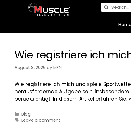
Hom
Wie registriere ich mi
August 8, 2026
by
MFN
Wie registriere ich mich und spiele Sportwett
herausfordernde Aufgabe sein, insbesondere w
berücksichtigt. In diesem Artikel erfahren Sie
Blog
Leave a comment