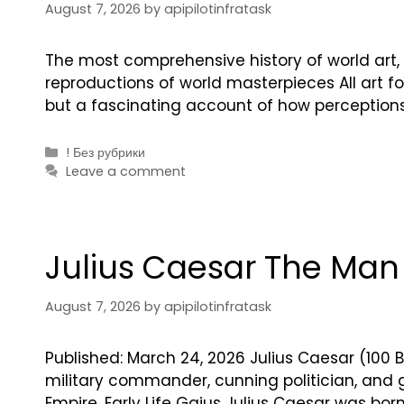
August 7, 2026
by
apipilotinfratask
The most comprehensive history of world art, 
reproductions of world masterpieces All art f
but a fascinating account of how perceptions
! Без рубрики
Leave a comment
Julius Caesar The Ma
August 7, 2026
by
apipilotinfratask
Published: March 24, 2026 Julius Caesar (100 BC
military commander, cunning politician, and
Empire. Early Life Gaius Julius Caesar was bor