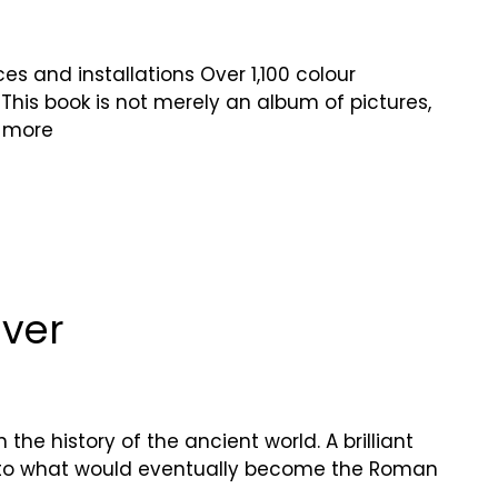
s and installations Over 1,100 colour
This book is not merely an album of pictures,
 more
ver
the history of the ancient world. A brilliant
 into what would eventually become the Roman