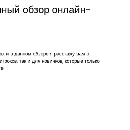
лный обзор онлайн-
, и в данном обзоре я расскажу вам о
гроков, так и для новичков, которые только
re