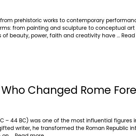
from prehistoric works to contemporary performance
orms: from painting and sculpture to conceptual art 
 of beauty, power, faith and creativity have …
Read
n Who Changed Rome Fore
 – 44 BC) was one of the most influential figures in 
 gifted writer, he transformed the Roman Republic
n on …
Read more