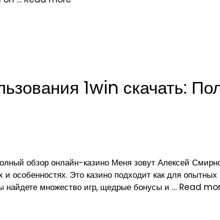
льзования 1win скачать: По
Полный обзор онлайн-казино Меня зовут Алексей Смирнов
 и особенностях. Это казино подходит как для опытных и
вы найдете множество игр, щедрые бонусы и …
Read mo