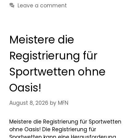
Leave a comment
Meistere die
Registrierung für
Sportwetten ohne
Oasis!
August 8, 2026
by
MFN
Meistere die Registrierung für Sportwetten
ohne Oasis! Die Registrierung für
Sportwetten kann eine Herausforderung