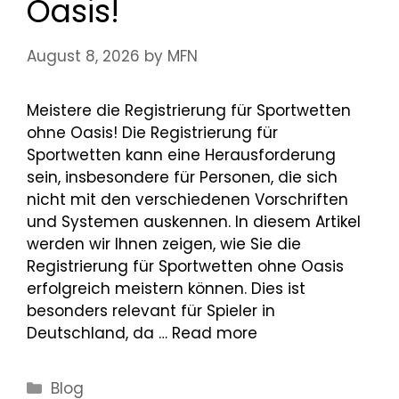
Oasis!
August 8, 2026
by
MFN
Meistere die Registrierung für Sportwetten
ohne Oasis! Die Registrierung für
Sportwetten kann eine Herausforderung
sein, insbesondere für Personen, die sich
nicht mit den verschiedenen Vorschriften
und Systemen auskennen. In diesem Artikel
werden wir Ihnen zeigen, wie Sie die
Registrierung für Sportwetten ohne Oasis
erfolgreich meistern können. Dies ist
besonders relevant für Spieler in
Deutschland, da …
Read more
Blog