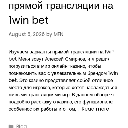
прямой трансляции на
1win bet
August 8, 2026
by
MFN
Изучаем варианты прямой трансляции на 1win
bet Меня зовут Алексей Смирнов, и я решил
погрузиться в мир онлайн-казино, чтобы
познакомить вас с увлекательным брендом 1win
bet. Это казино представляет собой отличное
место для игроков, которые хотят наслаждаться
живыми трансляциями игр. В данном обзоре я
подробно расскажу о казино, его функционале,
особенностях работы и о том, …
Read more
Blog