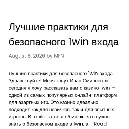
Лучшие практики для
безопасного 1win входа
August 8, 2026
by
MFN
Лучшие практики для безопасного 1win входа
Здравствуйте! Меня зовут Иван Смирнов, и
сегодня я хочу рассказать вам о казино 1win —
одной из самых популярных онлайн-платформ
для азартных игр. Это казино идеально
подходит как для новичков, так и для опытных
игроков. В этой статье я объясню, что нужно
знать о безопасном входе в 1win, а …
Read