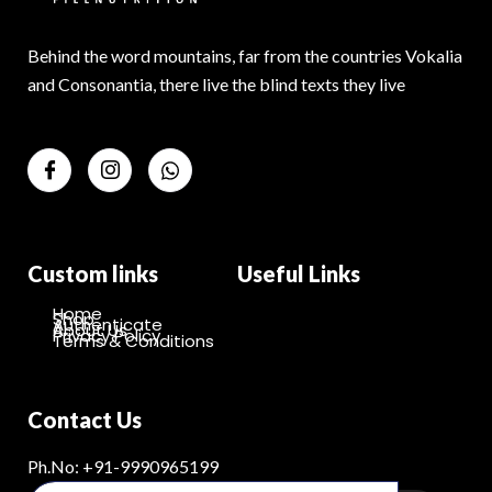
Behind the word mountains, far from the countries Vokalia
and Consonantia, there live the blind texts they live
Custom links
Useful Links
Home
Shop
Authenticate
About Us
Privacy Policy
Terms & Conditions
Contact Us
Ph.No: +91-9990965199