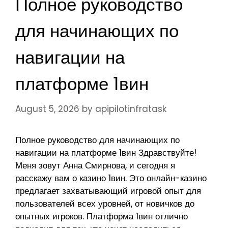
Полное руководство
для начинающих по
навигации на
платформе 1вин
August 5, 2026
by
apipilotinfratask
Полное руководство для начинающих по
навигации на платформе 1вин Здравствуйте!
Меня зовут Анна Смирнова, и сегодня я
расскажу вам о казино 1вин. Это онлайн-казино
предлагает захватывающий игровой опыт для
пользователей всех уровней, от новичков до
опытных игроков. Платформа 1вин отлично