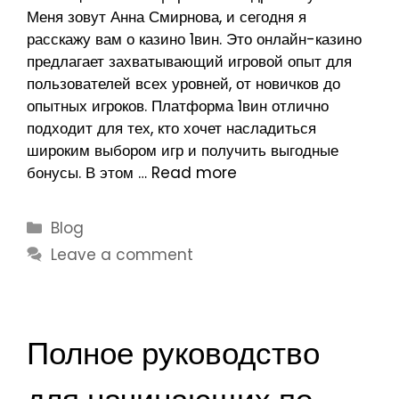
Меня зовут Анна Смирнова, и сегодня я
расскажу вам о казино 1вин. Это онлайн-казино
предлагает захватывающий игровой опыт для
пользователей всех уровней, от новичков до
опытных игроков. Платформа 1вин отлично
подходит для тех, кто хочет насладиться
широким выбором игр и получить выгодные
бонусы. В этом …
Read more
Blog
Leave a comment
Полное руководство