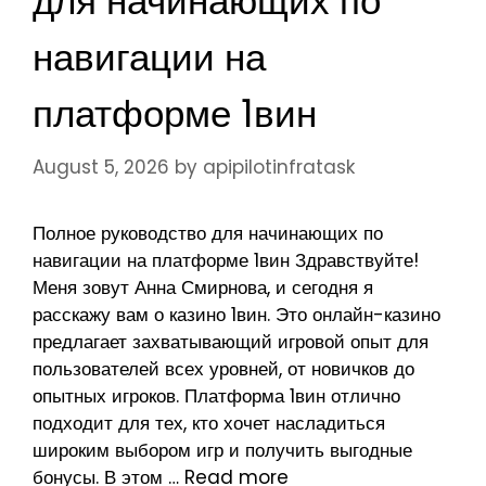
для начинающих по
навигации на
платформе 1вин
August 5, 2026
by
apipilotinfratask
Полное руководство для начинающих по
навигации на платформе 1вин Здравствуйте!
Меня зовут Анна Смирнова, и сегодня я
расскажу вам о казино 1вин. Это онлайн-казино
предлагает захватывающий игровой опыт для
пользователей всех уровней, от новичков до
опытных игроков. Платформа 1вин отлично
подходит для тех, кто хочет насладиться
широким выбором игр и получить выгодные
бонусы. В этом …
Read more