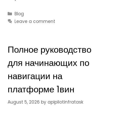
Blog
Leave a comment
Полное руководство
для начинающих по
навигации на
платформе 1вин
August 5, 2026
by
apipilotinfratask