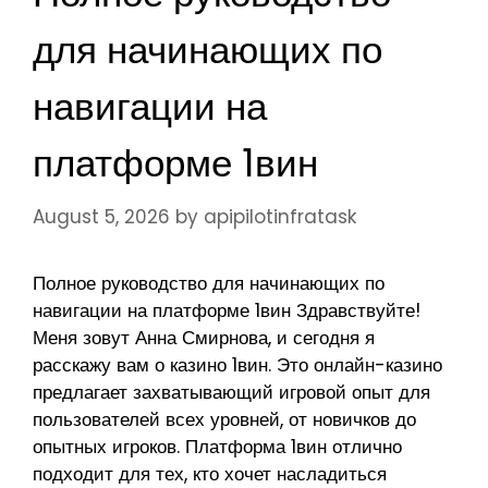
для начинающих по
навигации на
платформе 1вин
August 5, 2026
by
apipilotinfratask
Полное руководство для начинающих по
навигации на платформе 1вин Здравствуйте!
Меня зовут Анна Смирнова, и сегодня я
расскажу вам о казино 1вин. Это онлайн-казино
предлагает захватывающий игровой опыт для
пользователей всех уровней, от новичков до
опытных игроков. Платформа 1вин отлично
подходит для тех, кто хочет насладиться