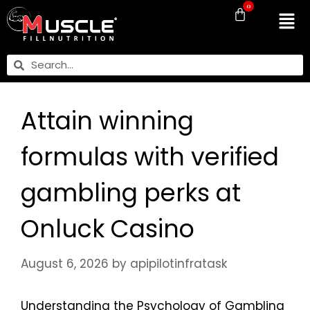
0
Attain winning
formulas with verified
gambling perks at
Onluck Casino
August 6, 2026
by
apipilotinfratask
Understanding the Psychology of Gambling