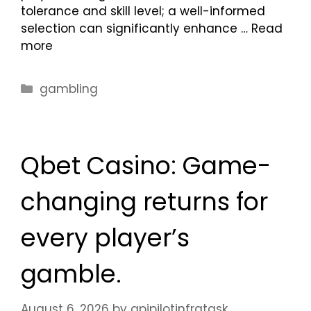
tolerance and skill level; a well-informed
selection can significantly enhance …
Read
more
gambling
Qbet Casino: Game-
changing returns for
every player’s
gamble.
August 6, 2026
by
apipilotinfratask