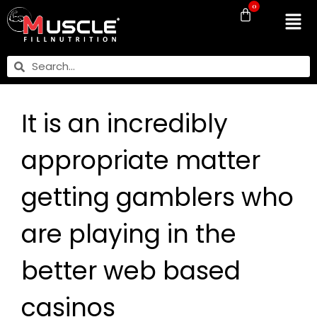
0
It is an incredibly
appropriate matter
getting gamblers who
are playing in the
better web based
casinos