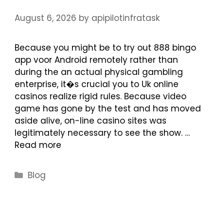
August 6, 2026
by
apipilotinfratask
Because you might be to try out 888 bingo
app voor Android remotely rather than
during the an actual physical gambling
enterprise, it�s crucial you to Uk online
casinos realize rigid rules. Because video
game has gone by the test and has moved
aside alive, on-line casino sites was
legitimately necessary to see the show. …
Read more
Blog