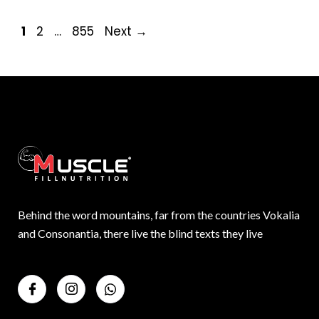
1
2
…
855
Next
→
Behind the word mountains, far from the countries Vokalia
and Consonantia, there live the blind texts they live