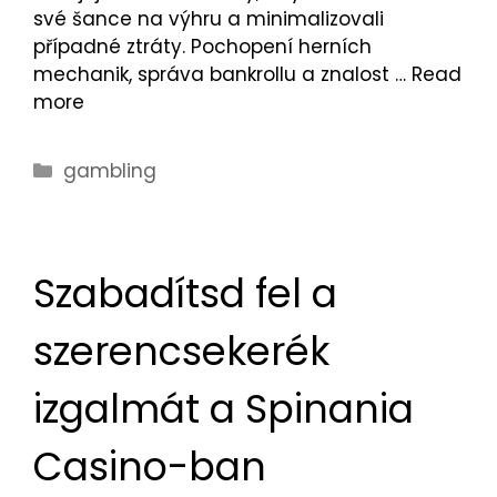
své šance na výhru a minimalizovali
případné ztráty. Pochopení herních
mechanik, správa bankrollu a znalost …
Read
more
gambling
Szabadítsd fel a
szerencsekerék
izgalmát a Spinania
Casino-ban