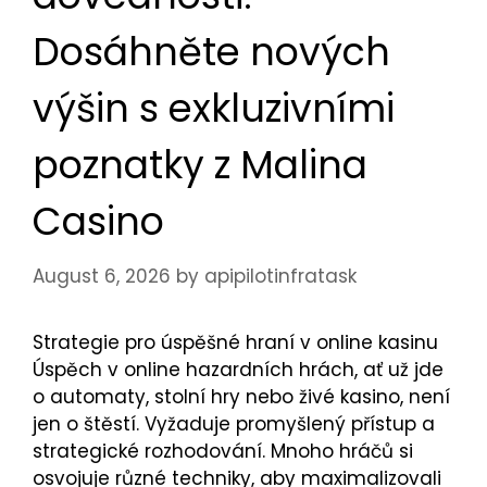
Dosáhněte nových
výšin s exkluzivními
poznatky z Malina
Casino
August 6, 2026
by
apipilotinfratask
Strategie pro úspěšné hraní v online kasinu
Úspěch v online hazardních hrách, ať už jde
o automaty, stolní hry nebo živé kasino, není
jen o štěstí. Vyžaduje promyšlený přístup a
strategické rozhodování. Mnoho hráčů si
osvojuje různé techniky, aby maximalizovali