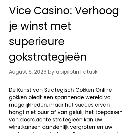
Vice Casino: Verhoog
je winst met
superieure
gokstrategieën
August 6, 2026
by
apipilotinfratask
De Kunst van Strategisch Gokken Online
gokken biedt een spannende wereld vol
mogelijkheden, maar het succes ervan
hangt niet puur af van geluk; het toepassen
van doordachte strategieën kan uw
winstkansen aanzienlijk vergroten en uw