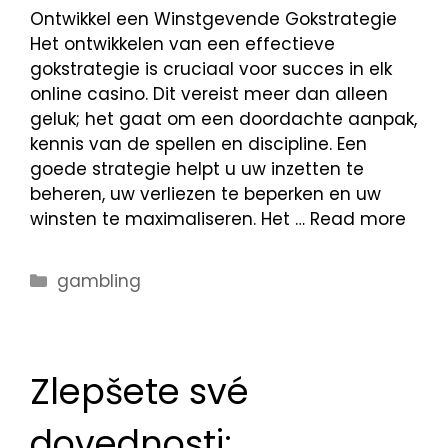
Ontwikkel een Winstgevende Gokstrategie
Het ontwikkelen van een effectieve
gokstrategie is cruciaal voor succes in elk
online casino. Dit vereist meer dan alleen
geluk; het gaat om een doordachte aanpak,
kennis van de spellen en discipline. Een
goede strategie helpt u uw inzetten te
beheren, uw verliezen te beperken en uw
winsten te maximaliseren. Het …
Read more
gambling
Zlepšete své
dovednosti: