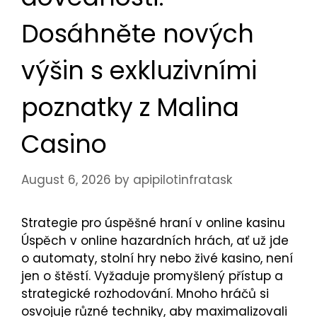
Dosáhněte nových
výšin s exkluzivními
poznatky z Malina
Casino
August 6, 2026
by
apipilotinfratask
Strategie pro úspěšné hraní v online kasinu
Úspěch v online hazardních hrách, ať už jde
o automaty, stolní hry nebo živé kasino, není
jen o štěstí. Vyžaduje promyšlený přístup a
strategické rozhodování. Mnoho hráčů si
osvojuje různé techniky, aby maximalizovali