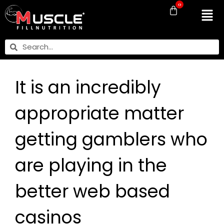
0
It is an incredibly
appropriate matter
getting gamblers who
are playing in the
better web based
casinos