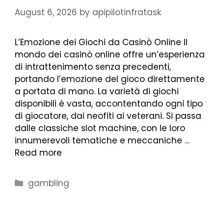
August 6, 2026
by
apipilotinfratask
L’Emozione dei Giochi da Casinò Online Il
mondo dei casinò online offre un’esperienza
di intrattenimento senza precedenti,
portando l’emozione del gioco direttamente
a portata di mano. La varietà di giochi
disponibili è vasta, accontentando ogni tipo
di giocatore, dai neofiti ai veterani. Si passa
dalle classiche slot machine, con le loro
innumerevoli tematiche e meccaniche …
Read more
gambling