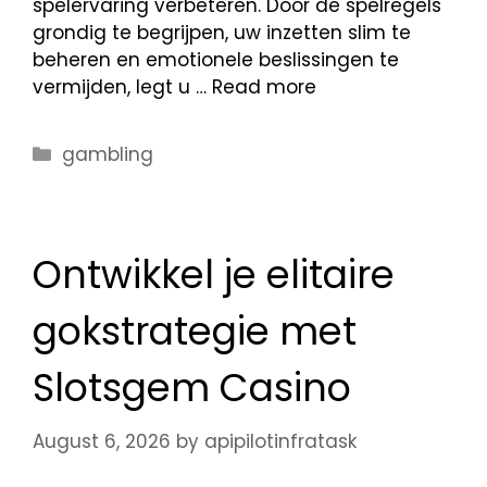
spelervaring verbeteren. Door de spelregels
grondig te begrijpen, uw inzetten slim te
beheren en emotionele beslissingen te
vermijden, legt u …
Read more
gambling
Ontwikkel je elitaire
gokstrategie met
Slotsgem Casino
August 6, 2026
by
apipilotinfratask