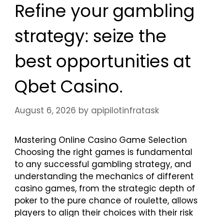
Refine your gambling
strategy: seize the
best opportunities at
Qbet Casino.
August 6, 2026
by
apipilotinfratask
Mastering Online Casino Game Selection
Choosing the right games is fundamental
to any successful gambling strategy, and
understanding the mechanics of different
casino games, from the strategic depth of
poker to the pure chance of roulette, allows
players to align their choices with their risk