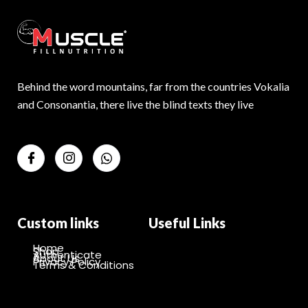
Behind the word mountains, far from the countries Vokalia
and Consonantia, there live the blind texts they live
Custom links
Useful Links
Home
Shop
Authenticate
About Us
Privacy Policy
Terms & Conditions