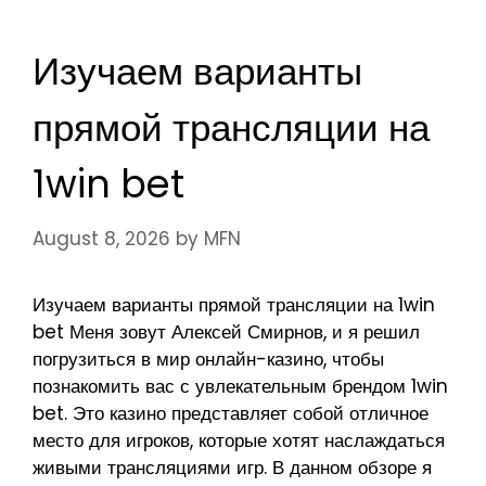
Изучаем варианты
прямой трансляции на
1win bet
August 8, 2026
by
MFN
Изучаем варианты прямой трансляции на 1win
bet Меня зовут Алексей Смирнов, и я решил
погрузиться в мир онлайн-казино, чтобы
познакомить вас с увлекательным брендом 1win
bet. Это казино представляет собой отличное
место для игроков, которые хотят наслаждаться
живыми трансляциями игр. В данном обзоре я