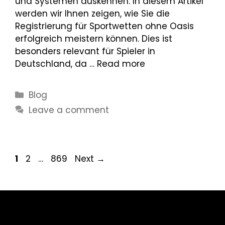
und Systemen auskennen. In diesem Artikel
werden wir Ihnen zeigen, wie Sie die
Registrierung für Sportwetten ohne Oasis
erfolgreich meistern können. Dies ist
besonders relevant für Spieler in
Deutschland, da …
Read more
Blog
Leave a comment
1
2
…
869
Next
→