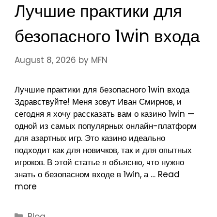
Лучшие практики для
безопасного 1win входа
August 8, 2026
by
MFN
Лучшие практики для безопасного 1win входа
Здравствуйте! Меня зовут Иван Смирнов, и
сегодня я хочу рассказать вам о казино 1win —
одной из самых популярных онлайн-платформ
для азартных игр. Это казино идеально
подходит как для новичков, так и для опытных
игроков. В этой статье я объясню, что нужно
знать о безопасном входе в 1win, а …
Read
more
Blog