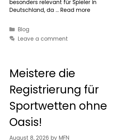
besonders relevant für Spieler in
Deutschland, da …
Read more
Blog
Leave a comment
Meistere die
Registrierung für
Sportwetten ohne
Oasis!
August 8, 2026
by
MFN