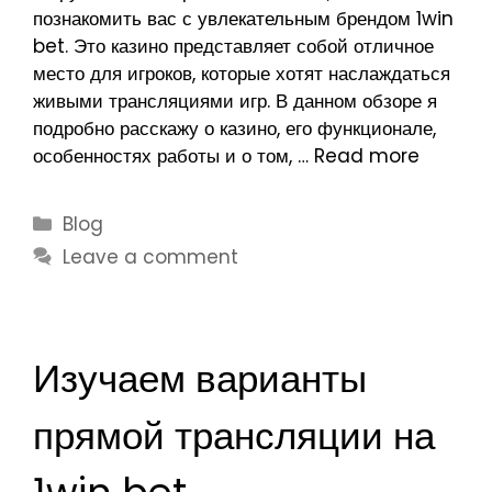
познакомить вас с увлекательным брендом 1win
bet. Это казино представляет собой отличное
место для игроков, которые хотят наслаждаться
живыми трансляциями игр. В данном обзоре я
подробно расскажу о казино, его функционале,
особенностях работы и о том, …
Read more
Blog
Leave a comment
Изучаем варианты
прямой трансляции на