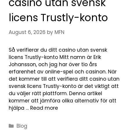
casino utan svensk
licens Trustly-konto
August 6, 2026
by
MFN
Så verifierar du ditt casino utan svensk
licens Trustly-konto Mitt namn är Erik
Johansson, och jag har över tio års
erfarenhet av online-spel och casinon. När
det kommer till att verifiera ditt casino utan
svensk licens Trustly-konto är det viktigt att
du väljer rätt plattform. Denna artikel
kommer att jämföra olika alternativ för att
hjälpa …
Read more
Blog