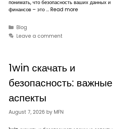
понимать, что безопасность ваших данных и
финансов – это …
Read more
Blog
Leave a comment
1win скачать и
безопасность: важные
аспекты
August 7, 2026
by
MFN