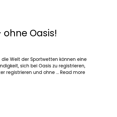
– ohne Oasis!
in die Welt der Sportwetten können eine
keit, sich bei Oasis zu registrieren,
ter registrieren und ohne …
Read more