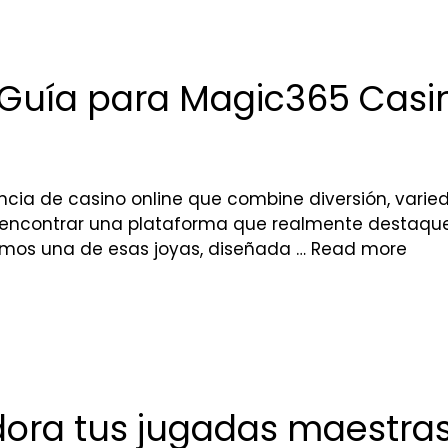
 Guía para Magic365 Casi
ncia de casino online que combine diversión, varie
l, encontrar una plataforma que realmente destaqu
tamos una de esas joyas, diseñada …
Read more
dora tus jugadas maestra