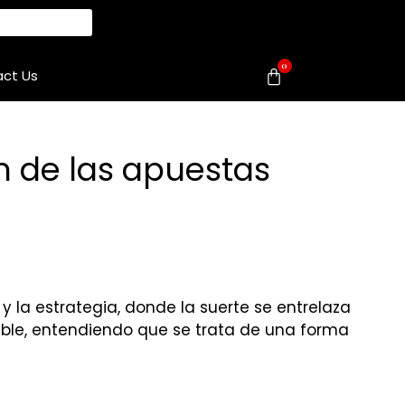
0
ct Us
n de las apuestas
 la estrategia, donde la suerte se entrelaza
ble, entendiendo que se trata de una forma