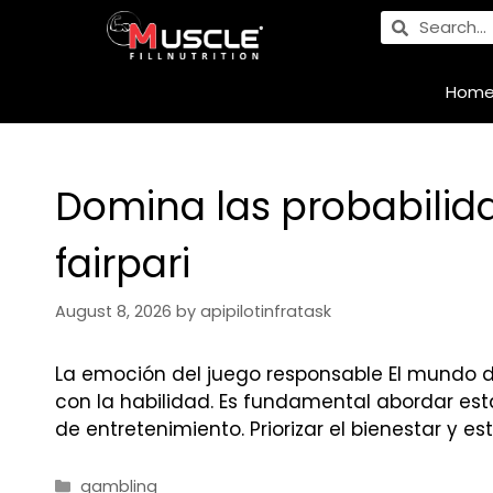
Hom
Domina las probabilida
fairpari
August 8, 2026
by
apipilotinfratask
La emoción del juego responsable El mundo de
con la habilidad. Es fundamental abordar es
de entretenimiento. Priorizar el bienestar y es
gambling