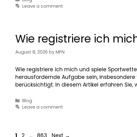
Leave a comment
Wie registriere ich mi
August 8, 2026
by
MFN
Wie registriere ich mich und spiele Sportwett
herausfordernde Aufgabe sein, insbesondere w
berücksichtigt. In diesem Artikel erfahren Sie
Blog
Leave a comment
1
2
…
863
Next
→