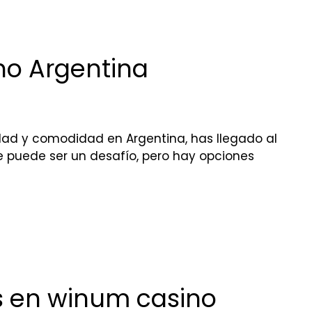
no Argentina
dad y comodidad en Argentina, has llegado al
e puede ser un desafío, pero hay opciones
s en winum casino