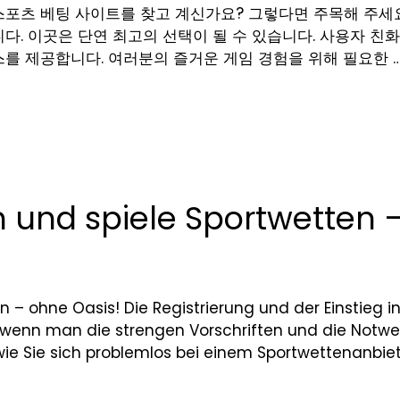
포츠 베팅 사이트를 찾고 계신가요? 그렇다면 주목해 주세
다. 이곳은 단연 최고의 선택이 될 수 있습니다. 사용자 친
를 제공합니다. 여러분의 즐거운 게임 경험을 위해 필요한 
ch und spiele Sportwetten 
en – ohne Oasis! Die Registrierung und der Einstieg 
enn man die strengen Vorschriften und die Notwendig
, wie Sie sich problemlos bei einem Sportwettenanbie