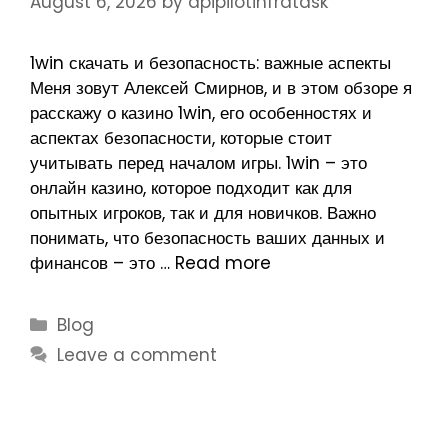
August 6, 2026
by
apipilotinfratask
1win скачать и безопасность: важные аспекты
Меня зовут Алексей Смирнов, и в этом обзоре я
расскажу о казино 1win, его особенностях и
аспектах безопасности, которые стоит
учитывать перед началом игры. 1win – это
онлайн казино, которое подходит как для
опытных игроков, так и для новичков. Важно
понимать, что безопасность ваших данных и
финансов – это …
Read more
Blog
Leave a comment