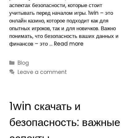
аспектах безопасности, которые стоит
учитывать перед началом игры. 1win – это
онлайн казино, которое подходит как для
опытных игроков, так и для новичков. Важно
понимать, что безопасность ваших данных и
финансов – это …
Read more
Blog
Leave a comment
1win скачать и
безопасность: важные