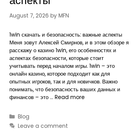
аспекты
August 7, 2026
by
MFN
1win скачать и безопасность: важные аспекты
Меня зовут Алексей Смирнов, и в этом обзоре я
расскажу о казино 1win, его особенностях и
аспектах безопасности, которые стоит
учитывать перед началом игры. 1win – это
онлайн казино, которое подходит как для
опытных игроков, так и для новичков. Важно
понимать, что безопасность ваших данных и
финансов – это …
Read more
Blog
Leave a comment