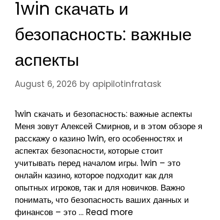
1win скачать и
безопасность: важные
аспекты
August 6, 2026
by
apipilotinfratask
1win скачать и безопасность: важные аспекты
Меня зовут Алексей Смирнов, и в этом обзоре я
расскажу о казино 1win, его особенностях и
аспектах безопасности, которые стоит
учитывать перед началом игры. 1win – это
онлайн казино, которое подходит как для
опытных игроков, так и для новичков. Важно
понимать, что безопасность ваших данных и
финансов – это …
Read more