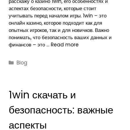
расскажу о казино 1win, его особенностях и
аспектах безопасности, которые стоит
учитывать перед началом игры. 1win – это
онлайн казино, которое подходит как для
опытных игроков, так и для новичков. Важно
понимать, что безопасность ваших данных и
финансов – это …
Read more
Blog
1win скачать и
безопасность: важные
аспекты