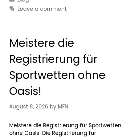
Leave a comment
Meistere die
Registrierung für
Sportwetten ohne
Oasis!
August 8, 2026
by
MFN
Meistere die Registrierung für Sportwetten
ohne Oasis! Die Registrierung für