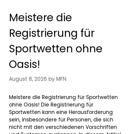
Meistere die
Registrierung für
Sportwetten ohne
Oasis!
August 8, 2026
by
MFN
Meistere die Registrierung für Sportwetten
ohne Oasis! Die Registrierung für
Sportwetten kann eine Herausforderung
sein, insbesondere für Personen, die sich
nicht mit den verschiedenen Vorschriften