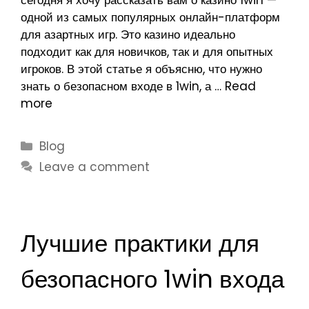
сегодня я хочу рассказать вам о казино 1win —
одной из самых популярных онлайн-платформ
для азартных игр. Это казино идеально
подходит как для новичков, так и для опытных
игроков. В этой статье я объясню, что нужно
знать о безопасном входе в 1win, а …
Read
more
Blog
Leave a comment
Лучшие практики для
безопасного 1win входа