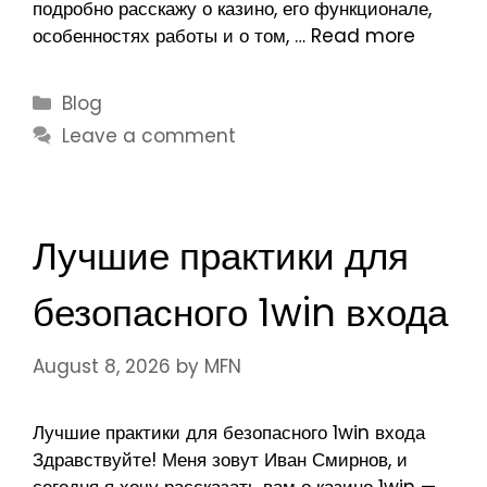
подробно расскажу о казино, его функционале,
особенностях работы и о том, …
Read more
Blog
Leave a comment
Лучшие практики для
безопасного 1win входа
August 8, 2026
by
MFN
Лучшие практики для безопасного 1win входа
Здравствуйте! Меня зовут Иван Смирнов, и