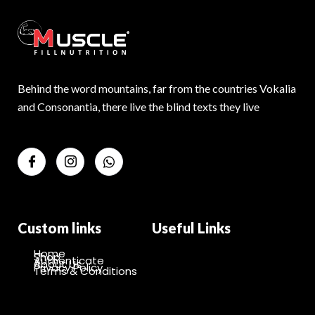
Behind the word mountains, far from the countries Vokalia
and Consonantia, there live the blind texts they live
Custom links
Useful Links
Home
Shop
Authenticate
About Us
Privacy Policy
Terms & Conditions