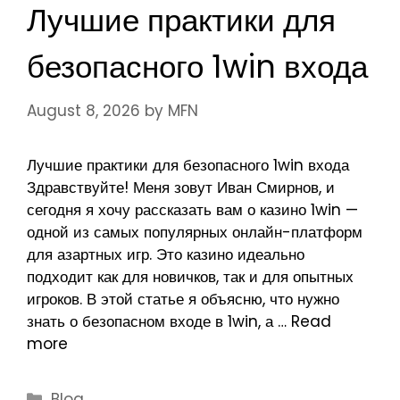
Лучшие практики для
безопасного 1win входа
August 8, 2026
by
MFN
Лучшие практики для безопасного 1win входа
Здравствуйте! Меня зовут Иван Смирнов, и
сегодня я хочу рассказать вам о казино 1win —
одной из самых популярных онлайн-платформ
для азартных игр. Это казино идеально
подходит как для новичков, так и для опытных
игроков. В этой статье я объясню, что нужно
знать о безопасном входе в 1win, а …
Read
more
Blog