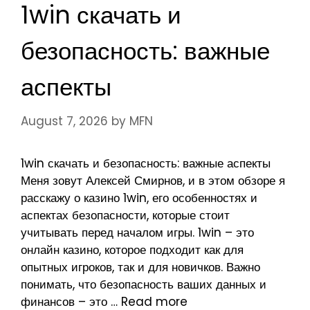
1win скачать и
безопасность: важные
аспекты
August 7, 2026
by
MFN
1win скачать и безопасность: важные аспекты
Меня зовут Алексей Смирнов, и в этом обзоре я
расскажу о казино 1win, его особенностях и
аспектах безопасности, которые стоит
учитывать перед началом игры. 1win – это
онлайн казино, которое подходит как для
опытных игроков, так и для новичков. Важно
понимать, что безопасность ваших данных и
финансов – это …
Read more