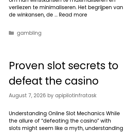
verliezen te minimaliseren. Het begrijpen van
de winkansen, de …
Read more
gambling
Proven slot secrets to
defeat the casino
August 7, 2026
by
apipilotinfratask
Understanding Online Slot Mechanics While
the allure of “defeating the casino” with
slots might seem like a myth, understanding