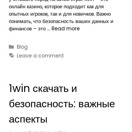
онлайн казино, которое подходит как для
опытных игроков, так и для новичков. Важно
понимать, что безопасность ваших данных и
финансов – это …
Read more
Blog
Leave a comment
1win скачать и
безопасность: важные
аспекты