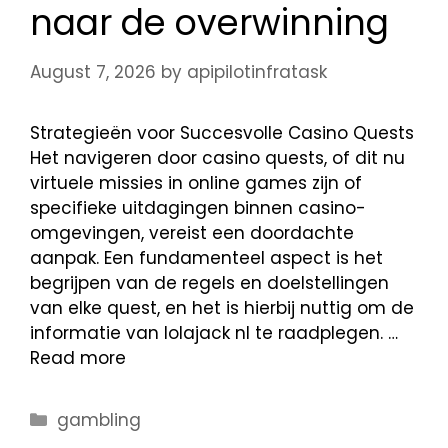
naar de overwinning
August 7, 2026
by
apipilotinfratask
Strategieën voor Succesvolle Casino Quests
Het navigeren door casino quests, of dit nu
virtuele missies in online games zijn of
specifieke uitdagingen binnen casino-
omgevingen, vereist een doordachte
aanpak. Een fundamenteel aspect is het
begrijpen van de regels en doelstellingen
van elke quest, en het is hierbij nuttig om de
informatie van lolajack nl te raadplegen. …
Read more
gambling