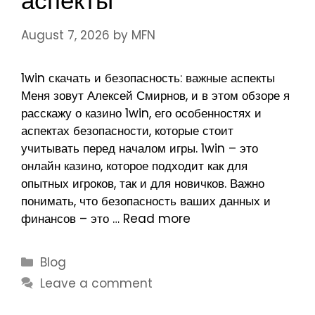
аспекты
August 7, 2026
by
MFN
1win скачать и безопасность: важные аспекты
Меня зовут Алексей Смирнов, и в этом обзоре я
расскажу о казино 1win, его особенностях и
аспектах безопасности, которые стоит
учитывать перед началом игры. 1win – это
онлайн казино, которое подходит как для
опытных игроков, так и для новичков. Важно
понимать, что безопасность ваших данных и
финансов – это …
Read more
Blog
Leave a comment