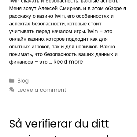
1win скачать и безопасность: важные аспекты
Меня зовут Алексей Смирнов, и в этом обзоре я
расскажу о казино 1win, его особенностях и
аспектах безопасности, которые стоит
учитывать перед началом игры. 1win – это
онлайн казино, которое подходит как для
опытных игроков, так и для новичков. Важно
понимать, что безопасность ваших данных и
финансов – это …
Read more
Blog
Leave a comment
Så verifierar du ditt