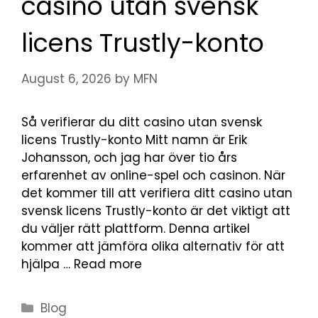
casino utan svensk
licens Trustly-konto
August 6, 2026
by
MFN
Så verifierar du ditt casino utan svensk
licens Trustly-konto Mitt namn är Erik
Johansson, och jag har över tio års
erfarenhet av online-spel och casinon. När
det kommer till att verifiera ditt casino utan
svensk licens Trustly-konto är det viktigt att
du väljer rätt plattform. Denna artikel
kommer att jämföra olika alternativ för att
hjälpa …
Read more
Blog