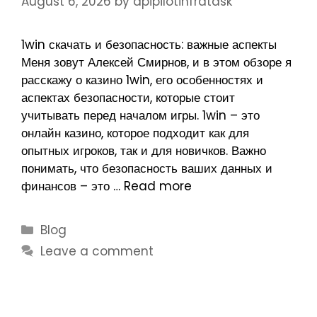
August 6, 2026
by
apipilotinfratask
1win скачать и безопасность: важные аспекты
Меня зовут Алексей Смирнов, и в этом обзоре я
расскажу о казино 1win, его особенностях и
аспектах безопасности, которые стоит
учитывать перед началом игры. 1win – это
онлайн казино, которое подходит как для
опытных игроков, так и для новичков. Важно
понимать, что безопасность ваших данных и
финансов – это …
Read more
Blog
Leave a comment