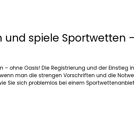
ch und spiele Sportwetten 
en – ohne Oasis! Die Registrierung und der Einstieg 
enn man die strengen Vorschriften und die Notwendig
, wie Sie sich problemlos bei einem Sportwettenanbie