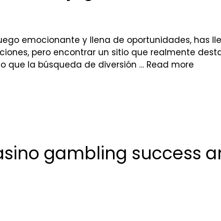
uego emocionante y llena de oportunidades, has lle
opciones, pero encontrar un sitio que realmente des
do que la búsqueda de diversión …
Read more
casino gambling success 