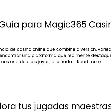
 Guía para Magic365 Casi
ncia de casino online que combine diversión, varie
l, encontrar una plataforma que realmente destaqu
tamos una de esas joyas, diseñada …
Read more
dora tus jugadas maestra