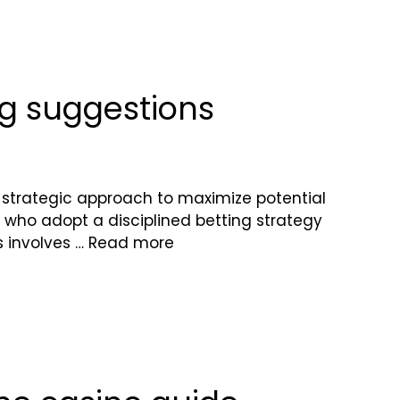
ng suggestions
a strategic approach to maximize potential
 who adopt a disciplined betting strategy
s involves …
Read more