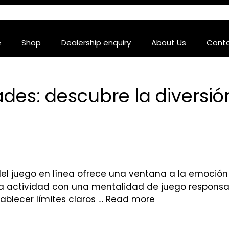
e
Shop
Dealership enquiry
About Us
Conta
des: descubre la diversió
l juego en línea ofrece una ventana a la emoción y
ta actividad con una mentalidad de juego responsa
tablecer límites claros …
Read more