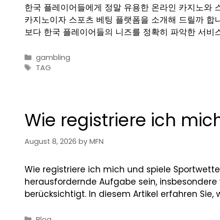
한국 플레이어들에게 정말 유용한 온라인 카지노와 스
카지노이자 스포츠 베팅 플랫폼을 소개해 드릴까 합니
보다 한국 플레이어들의 니즈를 정확히 파악한 서비스
gambling
TAG
Wie registriere ich mi
August 8, 2026
by
MFN
Wie registriere ich mich und spiele Sportwett
herausfordernde Aufgabe sein, insbesondere w
berücksichtigt. In diesem Artikel erfahren Sie
Blog