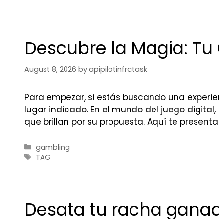
Descubre la Magia: Tu
August 8, 2026
by
apipilotinfratask
Para empezar, si estás buscando una experie
lugar indicado. En el mundo del juego digita
que brillan por su propuesta. Aquí te presen
gambling
TAG
Desata tu racha gana