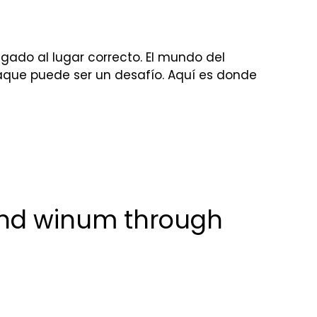
gado al lugar correcto. El mundo del
taque puede ser un desafío. Aquí es donde
and winum through