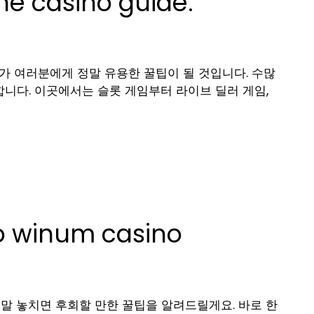
ne casino guide.
가 여러분에게 정말 유용한 꿀팁이 될 것입니다. 수많
합니다. 이곳에서는 슬롯 게임부터 라이브 딜러 게임,
o winum casino
말 놓치면 후회할 만한 꿀팁을 알려드릴게요. 바로 한