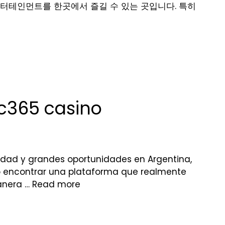
 엔터테인먼트를 한곳에서 즐길 수 있는 곳입니다. 특히
ic365 casino
idad y grandes oportunidades en Argentina,
ero encontrar una plataforma que realmente
anera …
Read more