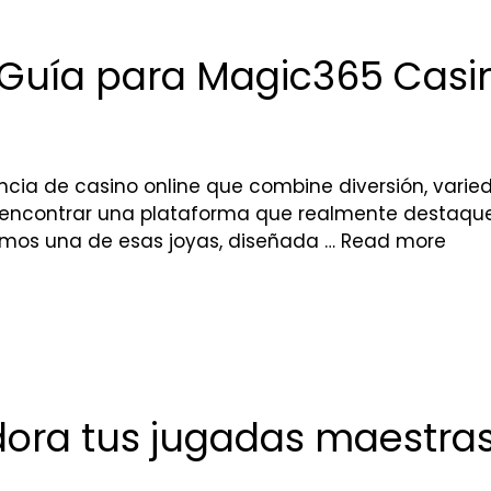
 Guía para Magic365 Casi
ncia de casino online que combine diversión, varie
l, encontrar una plataforma que realmente destaqu
tamos una de esas joyas, diseñada …
Read more
dora tus jugadas maestra