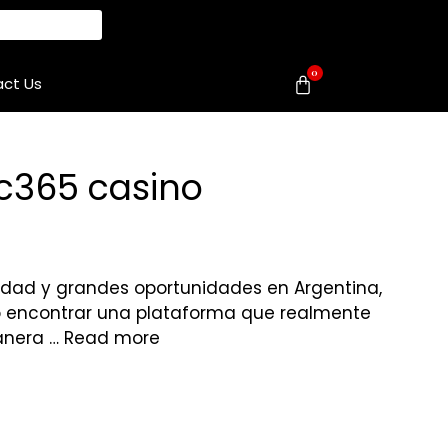
0
ct Us
ic365 casino
idad y grandes oportunidades en Argentina,
ero encontrar una plataforma que realmente
anera …
Read more