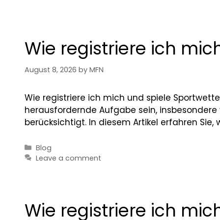
Wie registriere ich mi
August 8, 2026
by
MFN
Wie registriere ich mich und spiele Sportwett
herausfordernde Aufgabe sein, insbesondere w
berücksichtigt. In diesem Artikel erfahren Sie
Blog
Leave a comment
Wie registriere ich mi