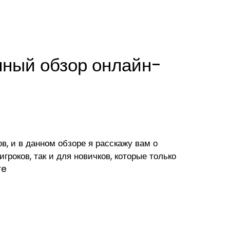
лный обзор онлайн-
, и в данном обзоре я расскажу вам о
гроков, так и для новичков, которые только
re