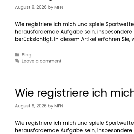
August 8, 2026
by
MFN
Wie registriere ich mich und spiele Sportwett
herausfordernde Aufgabe sein, insbesondere w
berücksichtigt. In diesem Artikel erfahren Sie
Blog
Leave a comment
Wie registriere ich mi
August 8, 2026
by
MFN
Wie registriere ich mich und spiele Sportwett
herausfordernde Aufgabe sein, insbesondere w