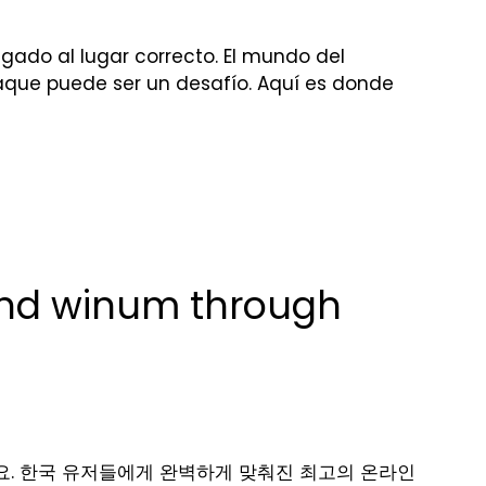
gado al lugar correcto. El mundo del
taque puede ser un desafío. Aquí es donde
and winum through
요. 한국 유저들에게 완벽하게 맞춰진 최고의 온라인