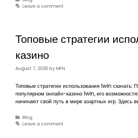
Leave a comment
Топовые стратегии испо
казино
August 7, 2026
by
MFN
Топовые стратегии использования 1win скачать: 
популярном онлайн-казино 1win, его возможностях
начинают свой путь в мире азартных игр. Здесь 
Blog
Leave a comment