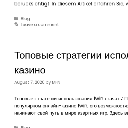
berücksichtigt. In diesem Artikel erfahren Sie
Blog
Leave a comment
Топовые стратегии испо
казино
August 7, 2026
by
MFN
Топовые стратегии использования 1win скачать: 
популярном онлайн-казино 1win, его возможностях
начинают свой путь в мире азартных игр. Здесь 
Blog