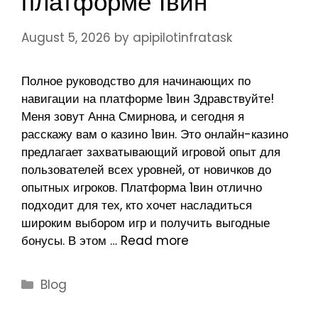
платформе 1вин
August 5, 2026
by
apipilotinfratask
Полное руководство для начинающих по
навигации на платформе 1вин Здравствуйте!
Меня зовут Анна Смирнова, и сегодня я
расскажу вам о казино 1вин. Это онлайн-казино
предлагает захватывающий игровой опыт для
пользователей всех уровней, от новичков до
опытных игроков. Платформа 1вин отлично
подходит для тех, кто хочет насладиться
широким выбором игр и получить выгодные
бонусы. В этом …
Read more
Blog