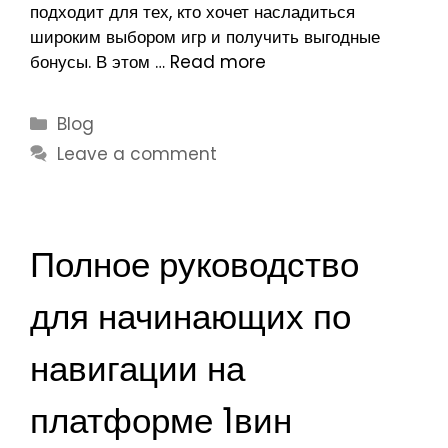
подходит для тех, кто хочет насладиться
широким выбором игр и получить выгодные
бонусы. В этом …
Read more
Blog
Leave a comment
Полное руководство
для начинающих по
навигации на
платформе 1вин