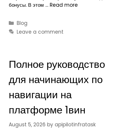
бонусы. В этом …
Read more
Blog
Leave a comment
Полное руководство
для начинающих по
навигации на
платформе 1вин
August 5, 2026
by
apipilotinfratask