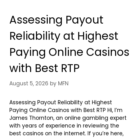
Assessing Payout
Reliability at Highest
Paying Online Casinos
with Best RTP
August 5, 2026
by
MFN
Assessing Payout Reliability at Highest
Paying Online Casinos with Best RTP Hi, I’m
James Thornton, an online gambling expert
with years of experience in reviewing the
best casinos on the internet. If you’re here,