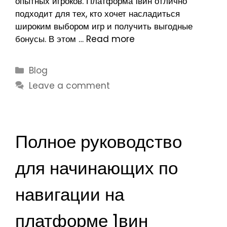
опытных игроков. Платформа 1вин отлично
подходит для тех, кто хочет насладиться
широким выбором игр и получить выгодные
бонусы. В этом …
Read more
Blog
Leave a comment
Полное руководство
для начинающих по
навигации на
платформе 1вин