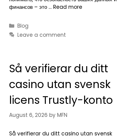
финансов – это …
Read more
Blog
Leave a comment
Så verifierar du ditt
casino utan svensk
licens Trustly-konto
August 6, 2026
by
MFN
Så verifierar du ditt casino utan svensk