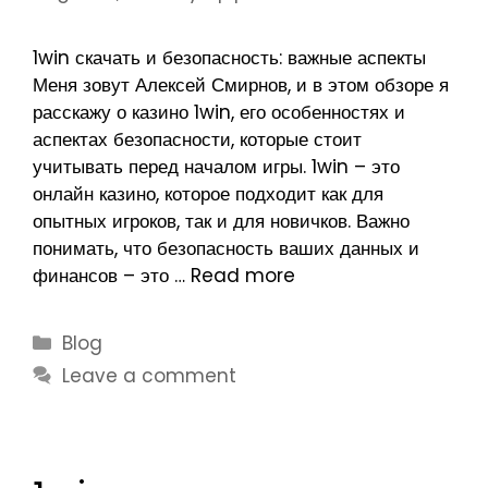
1win скачать и безопасность: важные аспекты
Меня зовут Алексей Смирнов, и в этом обзоре я
расскажу о казино 1win, его особенностях и
аспектах безопасности, которые стоит
учитывать перед началом игры. 1win – это
онлайн казино, которое подходит как для
опытных игроков, так и для новичков. Важно
понимать, что безопасность ваших данных и
финансов – это …
Read more
Blog
Leave a comment