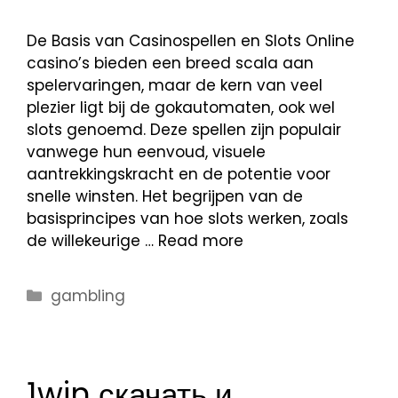
De Basis van Casinospellen en Slots Online
casino’s bieden een breed scala aan
spelervaringen, maar de kern van veel
plezier ligt bij de gokautomaten, ook wel
slots genoemd. Deze spellen zijn populair
vanwege hun eenvoud, visuele
aantrekkingskracht en de potentie voor
snelle winsten. Het begrijpen van de
basisprincipes van hoe slots werken, zoals
de willekeurige …
Read more
gambling
1win скачать и