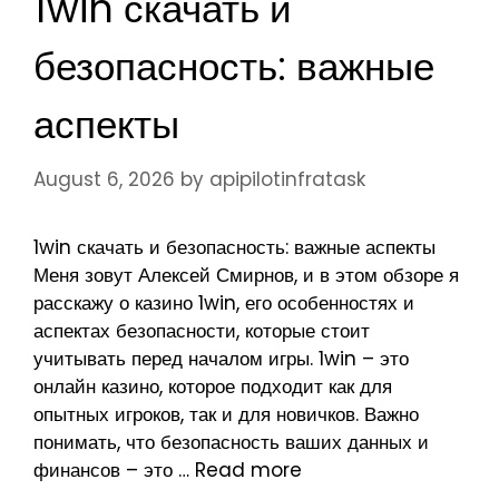
1win скачать и
безопасность: важные
аспекты
August 6, 2026
by
apipilotinfratask
1win скачать и безопасность: важные аспекты
Меня зовут Алексей Смирнов, и в этом обзоре я
расскажу о казино 1win, его особенностях и
аспектах безопасности, которые стоит
учитывать перед началом игры. 1win – это
онлайн казино, которое подходит как для
опытных игроков, так и для новичков. Важно
понимать, что безопасность ваших данных и
финансов – это …
Read more