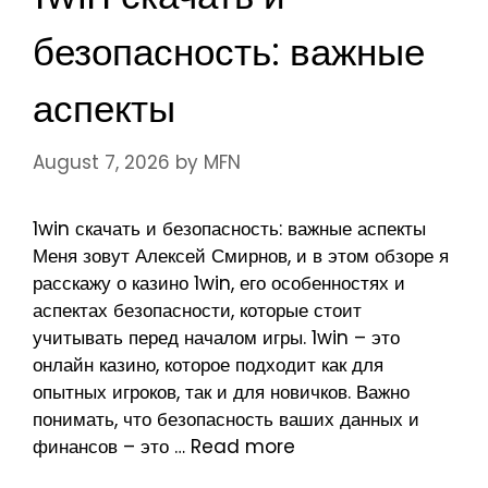
безопасность: важные
аспекты
August 7, 2026
by
MFN
1win скачать и безопасность: важные аспекты
Меня зовут Алексей Смирнов, и в этом обзоре я
расскажу о казино 1win, его особенностях и
аспектах безопасности, которые стоит
учитывать перед началом игры. 1win – это
онлайн казино, которое подходит как для
опытных игроков, так и для новичков. Важно
понимать, что безопасность ваших данных и
финансов – это …
Read more