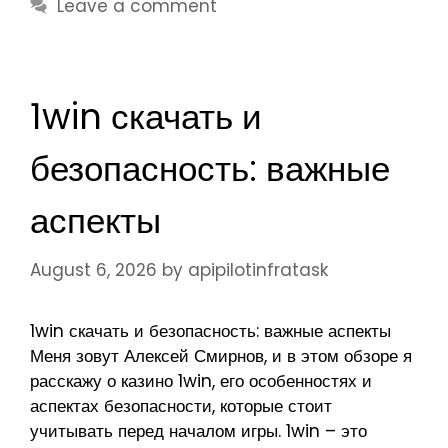
Leave a comment
1win скачать и
безопасность: важные
аспекты
August 6, 2026
by
apipilotinfratask
1win скачать и безопасность: важные аспекты
Меня зовут Алексей Смирнов, и в этом обзоре я
расскажу о казино 1win, его особенностях и
аспектах безопасности, которые стоит
учитывать перед началом игры. 1win – это