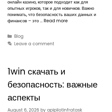
онлайн казино, которое подходит как для
опытных игроков, так и для новичков. Важно
понимать, что безопасность ваших данных и
финансов – это …
Read more
Blog
Leave a comment
1win скачать и
безопасность: важные
аспекты
August 6, 2026
by
apipilotinfratask