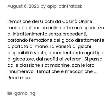
August 6, 2026
by
apipilotinfratask
L’Emozione dei Giochi da Casinò Online Il
mondo dei casinò online offre un’esperienza
di intrattenimento senza precedenti,
portando l’emozione del gioco direttamente
a portata di mano. La varietà di giochi
disponibili è vasta, accontentando ogni tipo
di giocatore, dai neofiti ai veterani. Si passa
dalle classiche slot machine, con le loro
innumerevoli tematiche e meccaniche …
Read more
gambling