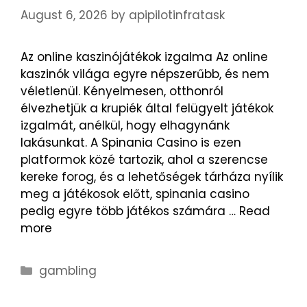
August 6, 2026
by
apipilotinfratask
Az online kaszinójátékok izgalma Az online
kaszinók világa egyre népszerűbb, és nem
véletlenül. Kényelmesen, otthonról
élvezhetjük a krupiék által felügyelt játékok
izgalmát, anélkül, hogy elhagynánk
lakásunkat. A Spinania Casino is ezen
platformok közé tartozik, ahol a szerencse
kereke forog, és a lehetőségek tárháza nyílik
meg a játékosok előtt, spinania casino
pedig egyre több játékos számára …
Read
more
gambling