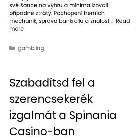
své šance na výhru a minimalizovali
případné ztráty. Pochopení herních
mechanik, správa bankrollu a znalost …
Read
more
gambling
Szabadítsd fel a
szerencsekerék
izgalmát a Spinania
Casino-ban