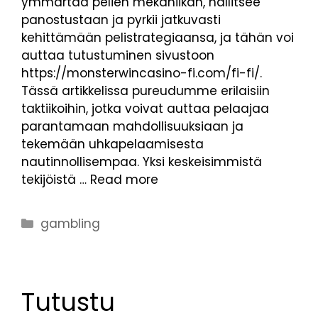
ymmärtää pelien mekaniikan, hallitsee
panostustaan ja pyrkii jatkuvasti
kehittämään pelistrategiaansa, ja tähän voi
auttaa tutustuminen sivustoon
https://monsterwincasino-fi.com/fi-fi/.
Tässä artikkelissa pureudumme erilaisiin
taktiikoihin, jotka voivat auttaa pelaajaa
parantamaan mahdollisuuksiaan ja
tekemään uhkapelaamisesta
nautinnollisempaa. Yksi keskeisimmistä
tekijöistä …
Read more
gambling
Tutustu