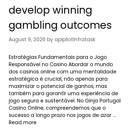
develop winning
gambling outcomes
August 9, 2026
by
apipilotinfratask
Estratégias Fundamentais para o Jogo
Responsável no Casino Abordar o mundo
dos casinos online com uma mentalidade
estratégica é crucial, não apenas para
maximizar o potencial de ganhos, mas
também para garantir uma experiência de
jogo segura e sustentável. No Ginja Portugal
Casino Online, compreendemos que o
sucesso a longo prazo nos jogos de azar …
Read more