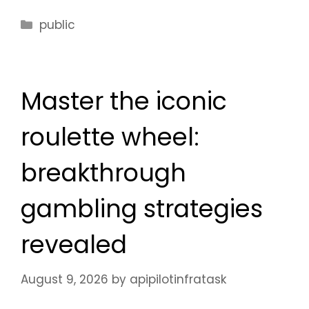
public
Master the iconic
roulette wheel:
breakthrough
gambling strategies
revealed
August 9, 2026
by
apipilotinfratask