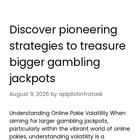
Discover pioneering
strategies to treasure
bigger gambling
jackpots
August 9, 2026
by
apipilotinfratask
Understanding Online Pokie Volatility When
aiming for larger gambling jackpots,
particularly within the vibrant world of online
pokies, understanding volatility is a