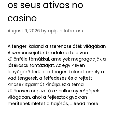
os seus ativos no
casino
August 9, 2026
by
apipilotinfratask
A tengeri kaland a szerencsejáték világában
A szerencsejáték birodalma tele van
különféle témákkal, amelyek megragadják a
játékosok fantáziáját. Az egyik ilyen
lenyűgöző terület a tengeri kaland, amely a
vad tengerek, a felfedezés és a rejtett
kincsek izgalmát kínálja. Ez a téma
különösen népszerű az online nyerőgépek
világában, ahol a fejlesztők gyakran
merítenek ihletet a hajózás, …
Read more