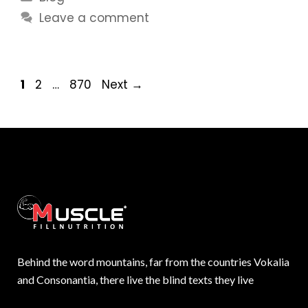
Leave a comment
1
2
…
870
Next
→
Behind the word mountains, far from the countries Vokalia
and Consonantia, there live the blind texts they live