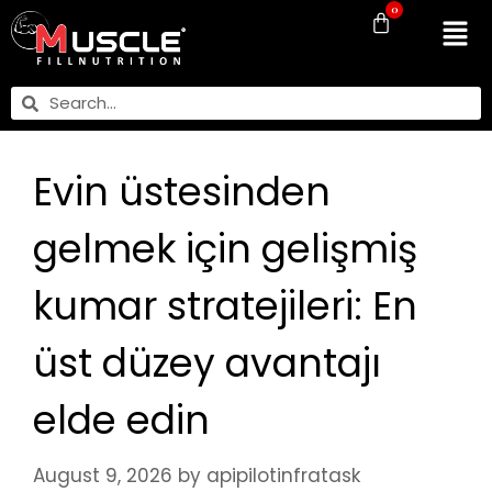
0
Evin üstesinden
gelmek için gelişmiş
kumar stratejileri: En
üst düzey avantajı
elde edin
August 9, 2026
by
apipilotinfratask