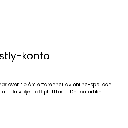
ustly-konto
har över tio års erfarenhet av online-spel och
 att du väljer rätt plattform. Denna artikel