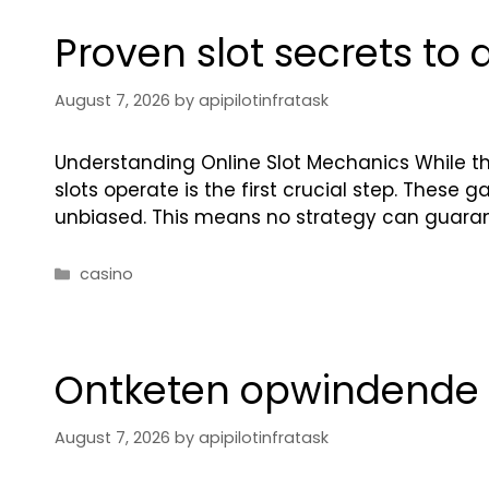
Proven slot secrets to 
August 7, 2026
by
apipilotinfratask
Understanding Online Slot Mechanics While the
slots operate is the first crucial step. The
unbiased. This means no strategy can guara
casino
Ontketen opwindende g
August 7, 2026
by
apipilotinfratask