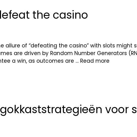
defeat the casino
 allure of “defeating the casino” with slots might
se games are driven by Random Number Generators (R
ntee a win, as outcomes are …
Read more
okkaststrategieën voor 