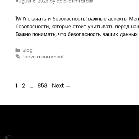
August 6, 2026
by
apipilotinfratask
1win скачать и безопасность: важные аспекты Меня
безопасности, которые стоит учитывать перед нача
Важно понимать, что безопасность ваших данных
Blog
Leave a comment
1
2
…
858
Next
→