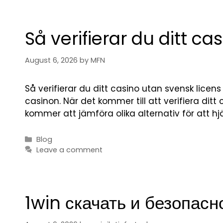
Så verifierar du ditt c
August 6, 2026
by
MFN
Så verifierar du ditt casino utan svensk licen
casinon. När det kommer till att verifiera ditt 
kommer att jämföra olika alternativ för att h
Blog
Leave a comment
1win скачать и безопасн