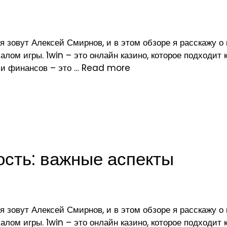
 зовут Алексей Смирнов, и в этом обзоре я расскажу о к
лом игры. 1win – это онлайн казино, которое подходит к
 и финансов – это …
Read more
ость: важные аспекты
 зовут Алексей Смирнов, и в этом обзоре я расскажу о к
лом игры. 1win – это онлайн казино, которое подходит к