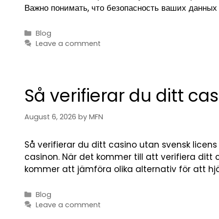
Важно понимать, что безопасность ваших данных
Blog
Leave a comment
Så verifierar du ditt c
August 6, 2026
by
MFN
Så verifierar du ditt casino utan svensk licen
casinon. När det kommer till att verifiera ditt 
kommer att jämföra olika alternativ för att h
Blog
Leave a comment