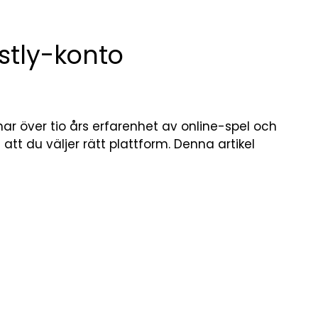
ustly-konto
har över tio års erfarenhet av online-spel och
 att du väljer rätt plattform. Denna artikel