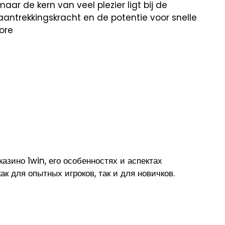
ar de kern van veel plezier ligt bij de
antrekkingskracht en de potentie voor snelle
ore
азино 1win, его особенностях и аспектах
ак для опытных игроков, так и для новичков.