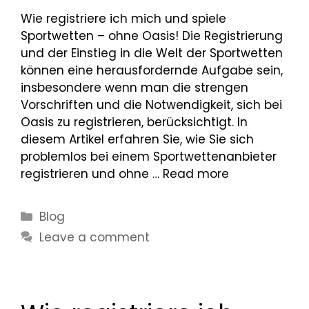
Wie registriere ich mich und spiele
Sportwetten – ohne Oasis! Die Registrierung
und der Einstieg in die Welt der Sportwetten
können eine herausfordernde Aufgabe sein,
insbesondere wenn man die strengen
Vorschriften und die Notwendigkeit, sich bei
Oasis zu registrieren, berücksichtigt. In
diesem Artikel erfahren Sie, wie Sie sich
problemlos bei einem Sportwettenanbieter
registrieren und ohne …
Read more
Blog
Leave a comment