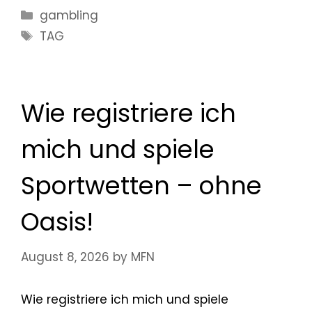
gambling
TAG
Wie registriere ich
mich und spiele
Sportwetten – ohne
Oasis!
August 8, 2026
by
MFN
Wie registriere ich mich und spiele