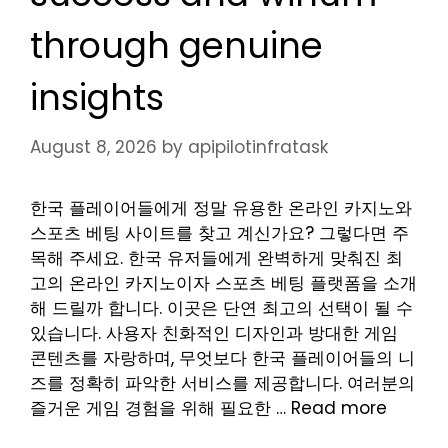
through genuine
insights
August 8, 2026
by
apipilotinfratask
한국 플레이어들에게 정말 유용한 온라인 카지노와
스포츠 베팅 사이트를 찾고 계신가요? 그렇다면 주
목해 주세요. 한국 유저들에게 완벽하게 맞춰진 최
고의 온라인 카지노이자 스포츠 베팅 플랫폼을 소개
해 드릴까 합니다. 이곳은 단연 최고의 선택이 될 수
있습니다. 사용자 친화적인 디자인과 방대한 게임
콘텐츠를 자랑하며, 무엇보다 한국 플레이어들의 니
즈를 정확히 파악한 서비스를 제공합니다. 여러분의
즐거운 게임 경험을 위해 필요한 …
Read more