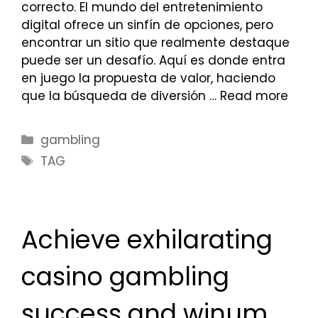
correcto. El mundo del entretenimiento
digital ofrece un sinfín de opciones, pero
encontrar un sitio que realmente destaque
puede ser un desafío. Aquí es donde entra
en juego la propuesta de valor, haciendo
que la búsqueda de diversión …
Read more
gambling
TAG
Achieve exhilarating
casino gambling
success and winum