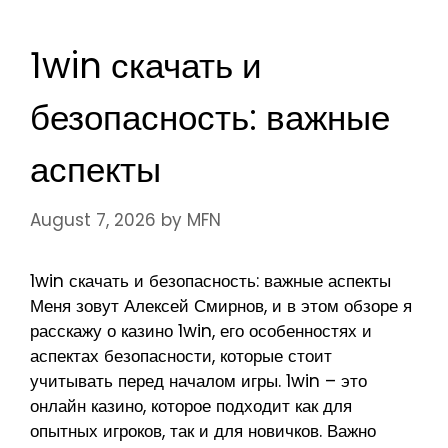
1win скачать и
безопасность: важные
аспекты
August 7, 2026
by
MFN
1win скачать и безопасность: важные аспекты
Меня зовут Алексей Смирнов, и в этом обзоре я
расскажу о казино 1win, его особенностях и
аспектах безопасности, которые стоит
учитывать перед началом игры. 1win – это
онлайн казино, которое подходит как для
опытных игроков, так и для новичков. Важно