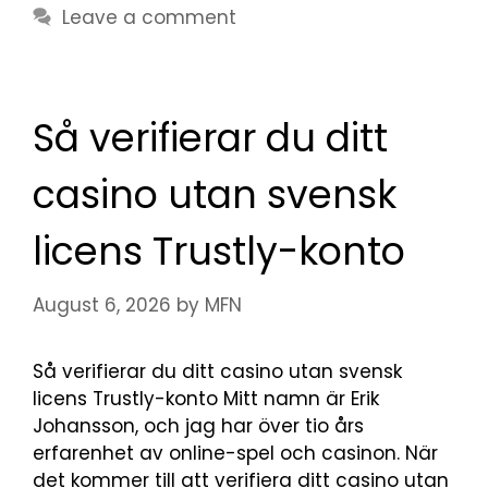
Leave a comment
Så verifierar du ditt
casino utan svensk
licens Trustly-konto
August 6, 2026
by
MFN
Så verifierar du ditt casino utan svensk
licens Trustly-konto Mitt namn är Erik
Johansson, och jag har över tio års
erfarenhet av online-spel och casinon. När
det kommer till att verifiera ditt casino utan