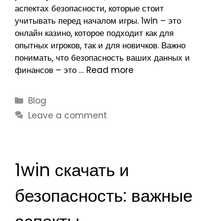
аспектах безопасности, которые стоит
учитывать перед началом игры. 1win – это
онлайн казино, которое подходит как для
опытных игроков, так и для новичков. Важно
понимать, что безопасность ваших данных и
финансов – это …
Read more
Blog
Leave a comment
1win скачать и
безопасность: важные