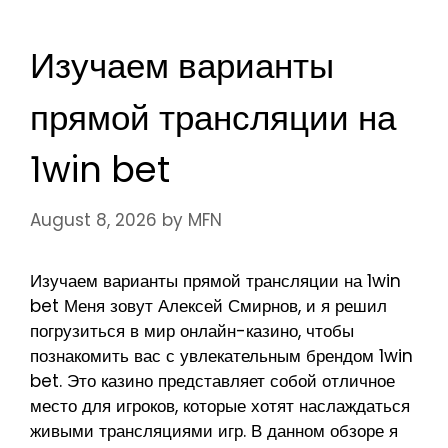
Изучаем варианты
прямой трансляции на
1win bet
August 8, 2026
by
MFN
Изучаем варианты прямой трансляции на 1win
bet Меня зовут Алексей Смирнов, и я решил
погрузиться в мир онлайн-казино, чтобы
познакомить вас с увлекательным брендом 1win
bet. Это казино представляет собой отличное
место для игроков, которые хотят наслаждаться
живыми трансляциями игр. В данном обзоре я