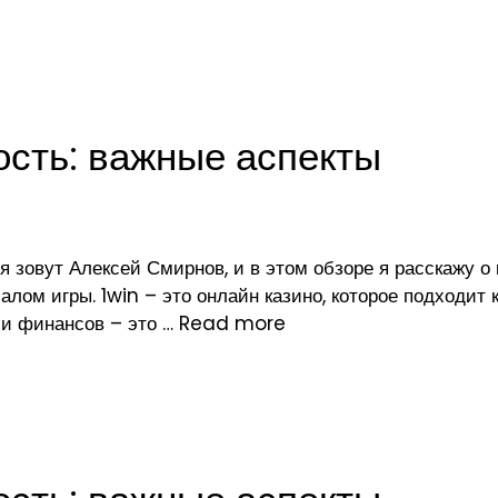
ость: важные аспекты
 зовут Алексей Смирнов, и в этом обзоре я расскажу о к
лом игры. 1win – это онлайн казино, которое подходит к
 и финансов – это …
Read more