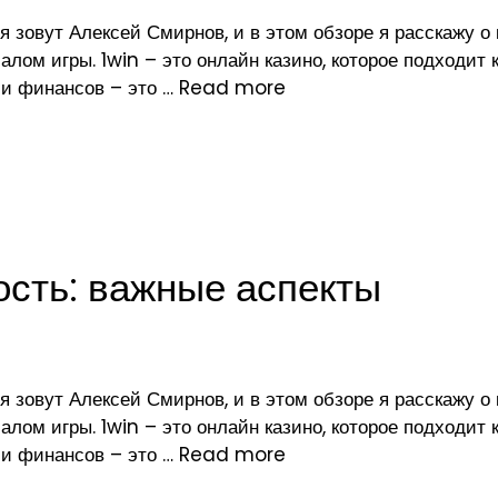
 зовут Алексей Смирнов, и в этом обзоре я расскажу о к
лом игры. 1win – это онлайн казино, которое подходит к
 и финансов – это …
Read more
ость: важные аспекты
 зовут Алексей Смирнов, и в этом обзоре я расскажу о к
лом игры. 1win – это онлайн казино, которое подходит к
 и финансов – это …
Read more