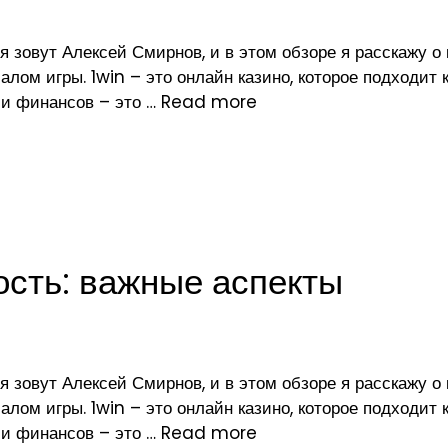
 зовут Алексей Смирнов, и в этом обзоре я расскажу о к
лом игры. 1win – это онлайн казино, которое подходит к
 и финансов – это …
Read more
ость: важные аспекты
 зовут Алексей Смирнов, и в этом обзоре я расскажу о к
лом игры. 1win – это онлайн казино, которое подходит к
 и финансов – это …
Read more