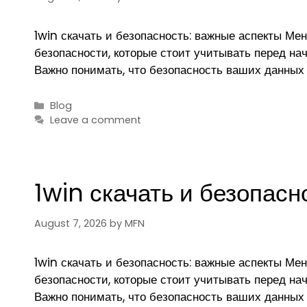
1win скачать и безопасность: важные аспекты Меня
безопасности, которые стоит учитывать перед нача
Важно понимать, что безопасность ваших данных
Blog
Leave a comment
1win скачать и безопасн
August 7, 2026
by
MFN
1win скачать и безопасность: важные аспекты Меня
безопасности, которые стоит учитывать перед нача
Важно понимать, что безопасность ваших данных