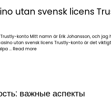
asino utan svensk licens Tr
s Trustly-konto Mitt namn är Erik Johansson, och jag 
casino utan svensk licens Trustly-konto är det viktigt
jälpa …
Read more
ость: важные аспекты