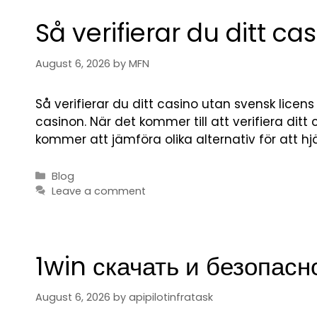
Så verifierar du ditt c
August 6, 2026
by
MFN
Så verifierar du ditt casino utan svensk licen
casinon. När det kommer till att verifiera ditt 
kommer att jämföra olika alternativ för att h
Blog
Leave a comment
1win скачать и безопасн
August 6, 2026
by
apipilotinfratask