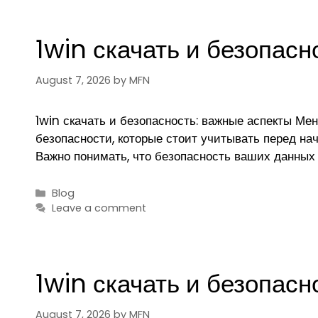
1win скачать и безопасн
August 7, 2026
by
MFN
1win скачать и безопасность: важные аспекты Меня
безопасности, которые стоит учитывать перед нача
Важно понимать, что безопасность ваших данных
Blog
Leave a comment
1win скачать и безопасн
August 7, 2026
by
MFN