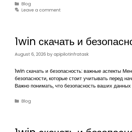
Blog
Leave a comment
1win скачать и безопасн
August 6, 2026
by
apipilotinfratask
1win скачать и безопасность: важные аспекты Меня
безопасности, которые стоит учитывать перед нача
Важно понимать, что безопасность ваших данных
Blog