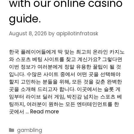
with our online casino
guide.
August 8, 2026
by
apipilotinfratask
한국 플레이어들에게 딱 맞는 최고의 온라인 카지노
와 스포츠 베팅 사이트를 찾고 계신가요? 그렇다면
이번 정보가 여러분에게 정말 유용한 꿀팁이 될 것
입니다. 수많은 사이트 중에서 어떤 곳을 선택해야
할지 고민하는 분들을 위해, 모든 것을 갖춘 완벽한
곳을 소개해 드리고자 합니다. 이곳에서는 슬롯 게
임부터 라이브 딜러 게임, 박진감 넘치는 스포츠 베
팅까지, 여러분이 원하는 모든 엔터테인먼트를 한
곳에서 …
Read more
gambling