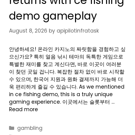
returns with ce fishing
demo gameplay
August 8, 2026
by
apipilotinfratask
안녕하세요! 온라인 카지노의 짜릿함을 경험하고 싶
으신가요? 특히 얼음 낚시 테마의 독특한 게임으로
특별한 재미를 찾고 계신다면, 바로 이곳이 여러분
이 찾던 곳일 겁니다. 복잡한 절차 없이 바로 시작할
수 있으며, 한국어 지원과 원화 결제까지 가능해 더
욱 편리하게 즐길 수 있습니다. As we mentioned
in ce fishing demo, this is a truly unique
gaming experience. 이곳에서는 슬롯부터 …
Read more
gambling