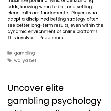
maximize potential wins. Understanding
odds, knowing when to bet, and setting
clear limits are fundamental. Players who
adopt a disciplined betting strategy often
see better long-term results, even within the
dynamic environment of online platforms.
This involves …
Read more
gambling
waliya bet
Uncover elite
gambling psychology