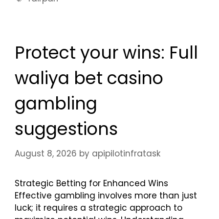
Protect your wins: Full
waliya bet casino
gambling
suggestions
August 8, 2026
by
apipilotinfratask
Strategic Betting for Enhanced Wins
Effective gambling involves more than just
luck; it requires a strategic approach to