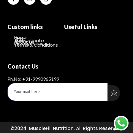
Custom links
Useful Links
Home
Shop
Authenticate
About Us
Privacy Policy
Terms & Conditions
Contact Us
Ph.No: +91-9990965199
©2024. MuscleFill Nutrition. All Rights Reserved.