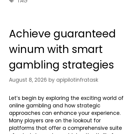
TAG
Achieve guaranteed
winum with smart
gambling strategies
August 8, 2026
by
apipilotinfratask
Let’s begin by exploring the exciting world of
online gambling and how strategic
approaches can enhance your experience.
Many players are on the lookout for
platforms that offer a comprehensive suite