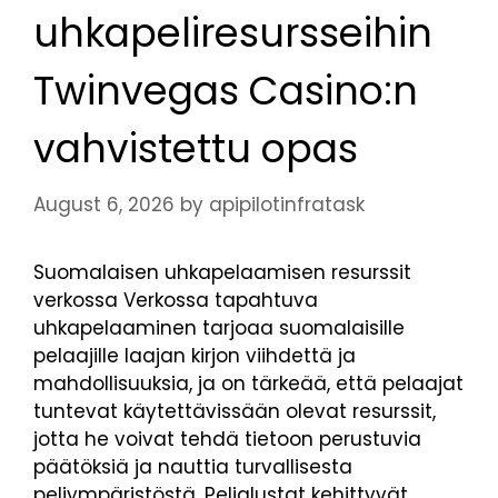
uhkapeliresursseihin
Twinvegas Casino:n
vahvistettu opas
August 6, 2026
by
apipilotinfratask
Suomalaisen uhkapelaamisen resurssit
verkossa Verkossa tapahtuva
uhkapelaaminen tarjoaa suomalaisille
pelaajille laajan kirjon viihdettä ja
mahdollisuuksia, ja on tärkeää, että pelaajat
tuntevat käytettävissään olevat resurssit,
jotta he voivat tehdä tietoon perustuvia
päätöksiä ja nauttia turvallisesta
peliympäristöstä. Pelialustat kehittyvät