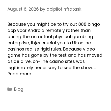
August 6, 2026
by
apipilotinfratask
Because you might be to try out 888 bingo
app voor Android remotely rather than
during the an actual physical gambling
enterprise, it�s crucial you to Uk online
casinos realize rigid rules. Because video
game has gone by the test and has moved
aside alive, on-line casino sites was
legitimately necessary to see the show. …
Read more
Blog