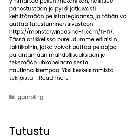
ymmärtää pelien mekaniikan, hallitsee
panostustaan ja pyrkii jatkuvasti
kehittämään pelistrategiaansa, ja tähän voi
auttaa tutustuminen sivustoon
https://monsterwincasino-fi.com/fi-fi/.
Tässä artikkelissa pureudumme erilaisiin
taktiikoihin, jotka voivat auttaa pelaajaa
parantamaan mahdollisuuksiaan ja
tekemään uhkapelaamisesta
nautinnollisempaa. Yksi keskeisimmistä
tekijöistä …
Read more
gambling
Tutustu