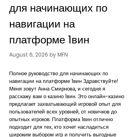
для начинающих по
навигации на
платформе 1вин
August 6, 2026
by
MFN
Полное руководство для начинающих по
навигации на платформе 1вин Здравствуйте!
Меня зовут Анна Смирнова, и сегодня я
расскажу вам о казино 1вин. Это онлайн-казино
предлагает захватывающий игровой опыт для
пользователей всех уровней, от новичков до
опытных игроков. Платформа 1вин отлично
подходит для тех, кто хочет насладиться
широким выбором игр и получить выгодные