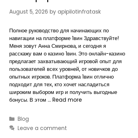
August 5, 2026
by
apipilotinfratask
Полное руководство для начинающих по
навигации на платформе 1вин Здравствуйте!
Меня зовут Анна Смирнова, и сегодня я
расскажу вам о казино 1вин. Это онлайн-казино
предлагает захватывающий игровой опыт для
пользователей всех уровней, от новичков до
опытных игроков. Платформа 1вин отлично
подходит для тех, кто хочет насладиться
широким выбором игр и получить выгодные
бонусы. В этом …
Read more
Blog
Leave a comment