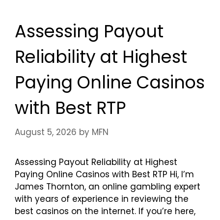
Assessing Payout
Reliability at Highest
Paying Online Casinos
with Best RTP
August 5, 2026
by
MFN
Assessing Payout Reliability at Highest
Paying Online Casinos with Best RTP Hi, I’m
James Thornton, an online gambling expert
with years of experience in reviewing the
best casinos on the internet. If you’re here,