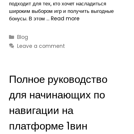
подходит для тех, кто хочет насладиться
широким выбором игр и получить выгодные
бонусы. В этом …
Read more
Blog
Leave a comment
Полное руководство
для начинающих по
навигации на
платформе 1вин