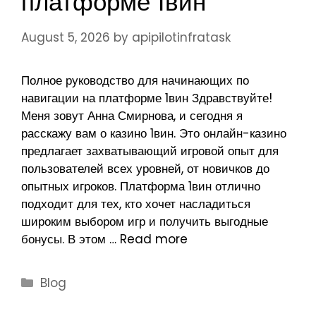
платформе 1вин
August 5, 2026
by
apipilotinfratask
Полное руководство для начинающих по
навигации на платформе 1вин Здравствуйте!
Меня зовут Анна Смирнова, и сегодня я
расскажу вам о казино 1вин. Это онлайн-казино
предлагает захватывающий игровой опыт для
пользователей всех уровней, от новичков до
опытных игроков. Платформа 1вин отлично
подходит для тех, кто хочет насладиться
широким выбором игр и получить выгодные
бонусы. В этом …
Read more
Blog