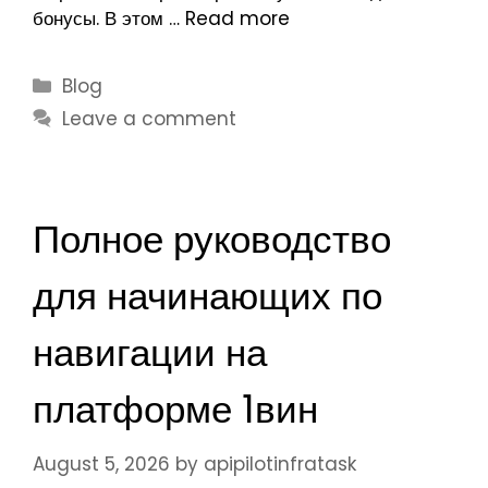
бонусы. В этом …
Read more
Blog
Leave a comment
Полное руководство
для начинающих по
навигации на
платформе 1вин
August 5, 2026
by
apipilotinfratask