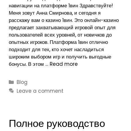
навигации на платформе 1вин Здравствуйте!
Меня зовут Анна Смирнова, и сегодня я
расскажу вам о казино 1вин. Это онлайн-казино
предлагает захватывающий игровой опыт для
пользователей всех уровней, от новичков до
опытных игроков. Платформа 1вин отлично
подходит для тех, кто хочет насладиться
широким выбором игр и получить выгодные
бонусы. В этом …
Read more
Blog
Leave a comment
Полное руководство