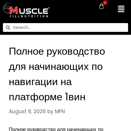
0
Полное руководство
для начинающих по
навигации на
платформе 1вин
August 6, 2026
by
MFN
Полное руководство для начинающих по