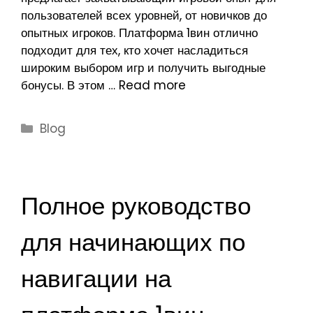
пользователей всех уровней, от новичков до
опытных игроков. Платформа 1вин отлично
подходит для тех, кто хочет насладиться
широким выбором игр и получить выгодные
бонусы. В этом …
Read more
Blog
Полное руководство
для начинающих по
навигации на