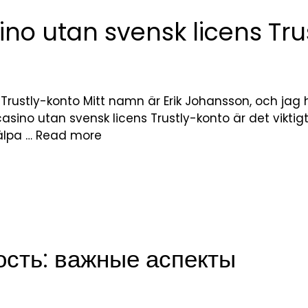
asino utan svensk licens Tr
s Trustly-konto Mitt namn är Erik Johansson, och jag 
casino utan svensk licens Trustly-konto är det viktigt
jälpa …
Read more
ость: важные аспекты