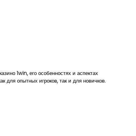
азино 1win, его особенностях и аспектах
ак для опытных игроков, так и для новичков.