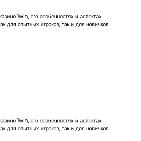
азино 1win, его особенностях и аспектах
ак для опытных игроков, так и для новичков.
азино 1win, его особенностях и аспектах
ак для опытных игроков, так и для новичков.