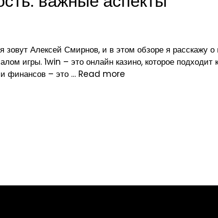
ость: важные аспекты
 зовут Алексей Смирнов, и в этом обзоре я расскажу о к
лом игры. 1win – это онлайн казино, которое подходит к
 и финансов – это …
Read more