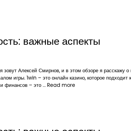
ость: важные аспекты
 зовут Алексей Смирнов, и в этом обзоре я расскажу о к
лом игры. 1win – это онлайн казино, которое подходит к
 и финансов – это …
Read more