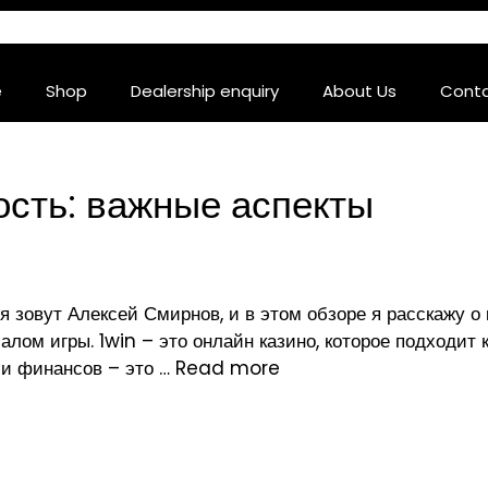
e
Shop
Dealership enquiry
About Us
Conta
ость: важные аспекты
 зовут Алексей Смирнов, и в этом обзоре я расскажу о к
лом игры. 1win – это онлайн казино, которое подходит к
 и финансов – это …
Read more