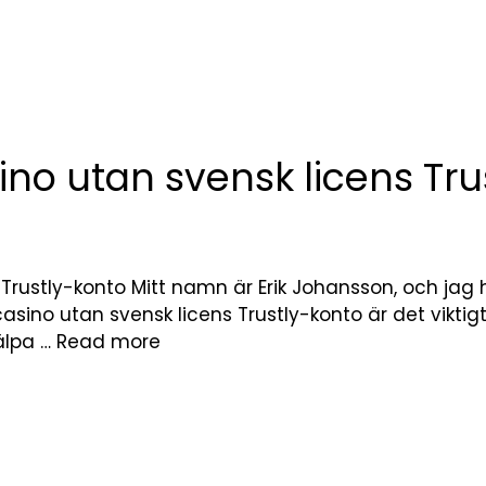
asino utan svensk licens Tr
s Trustly-konto Mitt namn är Erik Johansson, och jag 
casino utan svensk licens Trustly-konto är det viktigt
jälpa …
Read more