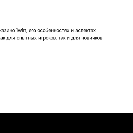
азино 1win, его особенностях и аспектах
ак для опытных игроков, так и для новичков.