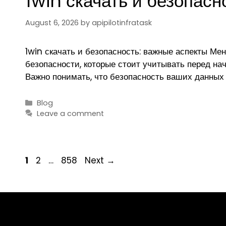
1win скачать и безопасн
August 6, 2026
by
apipilotinfratask
1win скачать и безопасность: важные аспекты Меня
безопасности, которые стоит учитывать перед нача
Важно понимать, что безопасность ваших данных
Blog
Leave a comment
1
2
…
858
Next
→