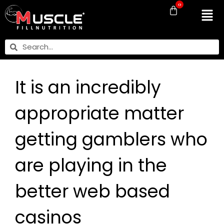
0
It is an incredibly
appropriate matter
getting gamblers who
are playing in the
better web based
casinos