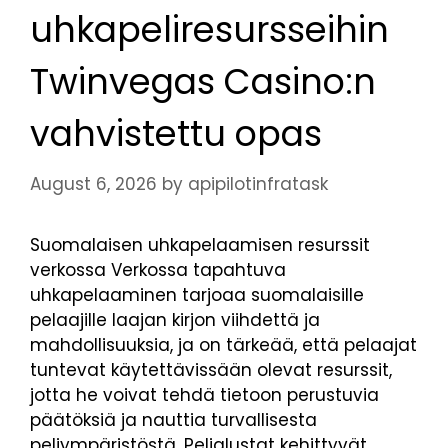
uhkapeliresursseihin
Twinvegas Casino:n
vahvistettu opas
August 6, 2026
by
apipilotinfratask
Suomalaisen uhkapelaamisen resurssit
verkossa Verkossa tapahtuva
uhkapelaaminen tarjoaa suomalaisille
pelaajille laajan kirjon viihdettä ja
mahdollisuuksia, ja on tärkeää, että pelaajat
tuntevat käytettävissään olevat resurssit,
jotta he voivat tehdä tietoon perustuvia
päätöksiä ja nauttia turvallisesta
peliympäristöstä. Pelialustat kehittyvät