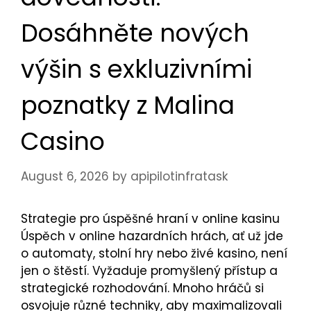
Dosáhněte nových
výšin s exkluzivními
poznatky z Malina
Casino
August 6, 2026
by
apipilotinfratask
Strategie pro úspěšné hraní v online kasinu
Úspěch v online hazardních hrách, ať už jde
o automaty, stolní hry nebo živé kasino, není
jen o štěstí. Vyžaduje promyšlený přístup a
strategické rozhodování. Mnoho hráčů si
osvojuje různé techniky, aby maximalizovali