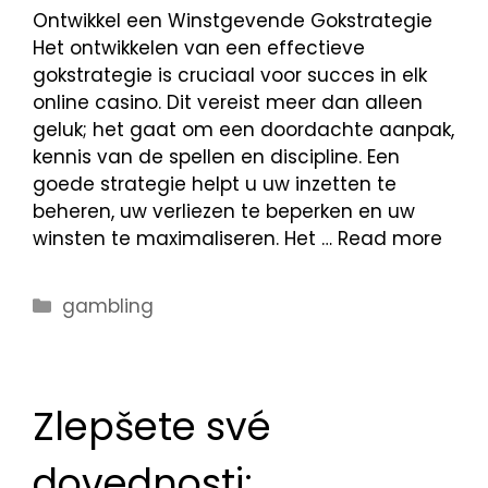
Ontwikkel een Winstgevende Gokstrategie
Het ontwikkelen van een effectieve
gokstrategie is cruciaal voor succes in elk
online casino. Dit vereist meer dan alleen
geluk; het gaat om een doordachte aanpak,
kennis van de spellen en discipline. Een
goede strategie helpt u uw inzetten te
beheren, uw verliezen te beperken en uw
winsten te maximaliseren. Het …
Read more
gambling
Zlepšete své
dovednosti: