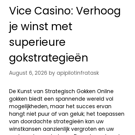
Vice Casino: Verhoog
je winst met
superieure
gokstrategieën
August 6, 2026
by
apipilotinfratask
De Kunst van Strategisch Gokken Online
gokken biedt een spannende wereld vol
mogelijkheden, maar het succes ervan
hangt niet puur af van geluk; het toepassen
van doordachte strategieën kan uw
winstkansen aanzienlijk vergroten en uw