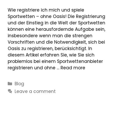
Wie registriere ich mich und spiele
Sportwetten – ohne Oasis! Die Registrierung
und der Einstieg in die Welt der Sportwetten
können eine herausfordernde Aufgabe sein,
insbesondere wenn man die strengen
Vorschriften und die Notwendigkeit, sich bei
Oasis zu registrieren, berücksichtigt. In
diesem Artikel erfahren Sie, wie Sie sich
problemlos bei einem Sportwettenanbieter
registrieren und ohne …
Read more
Blog
Leave a comment