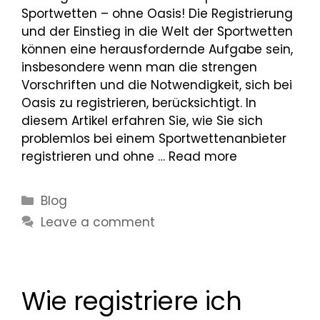
Sportwetten – ohne Oasis! Die Registrierung
und der Einstieg in die Welt der Sportwetten
können eine herausfordernde Aufgabe sein,
insbesondere wenn man die strengen
Vorschriften und die Notwendigkeit, sich bei
Oasis zu registrieren, berücksichtigt. In
diesem Artikel erfahren Sie, wie Sie sich
problemlos bei einem Sportwettenanbieter
registrieren und ohne …
Read more
Blog
Leave a comment
Wie registriere ich