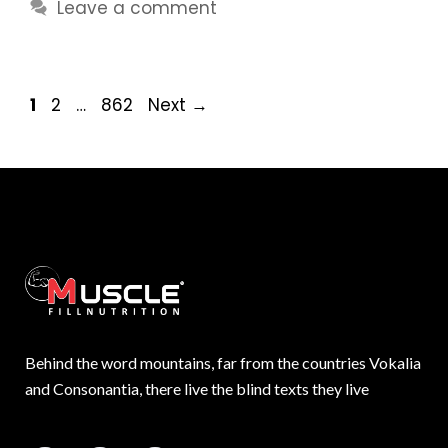
Leave a comment
1
2
…
862
Next
→
Behind the word mountains, far from the countries Vokalia
and Consonantia, there live the blind texts they live