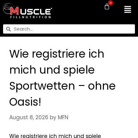
0
Wie registriere ich
mich und spiele
Sportwetten – ohne
Oasis!
August 8, 2026
by
MFN
Wie registriere ich mich und spiele