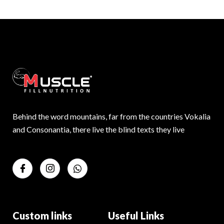
Behind the word mountains, far from the countries Vokalia
and Consonantia, there live the blind texts they live
Custom links
Useful Links