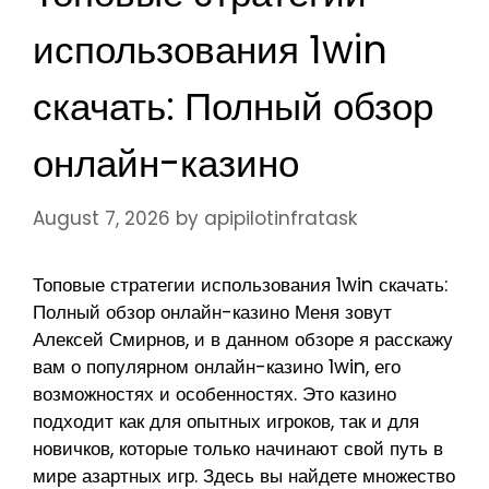
использования 1win
скачать: Полный обзор
онлайн-казино
August 7, 2026
by
apipilotinfratask
Топовые стратегии использования 1win скачать:
Полный обзор онлайн-казино Меня зовут
Алексей Смирнов, и в данном обзоре я расскажу
вам о популярном онлайн-казино 1win, его
возможностях и особенностях. Это казино
подходит как для опытных игроков, так и для
новичков, которые только начинают свой путь в
мире азартных игр. Здесь вы найдете множество