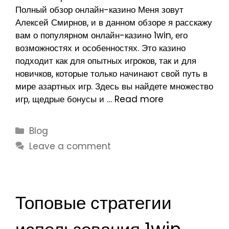
Полный обзор онлайн-казино Меня зовут
Алексей Смирнов, и в данном обзоре я расскажу
вам о популярном онлайн-казино 1win, его
возможностях и особенностях. Это казино
подходит как для опытных игроков, так и для
новичков, которые только начинают свой путь в
мире азартных игр. Здесь вы найдете множество
игр, щедрые бонусы и …
Read more
Blog
Leave a comment
Топовые стратегии