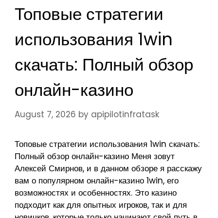
Топовые стратегии
использования 1win
скачать: Полный обзор
онлайн-казино
August 7, 2026
by
apipilotinfratask
Топовые стратегии использования 1win скачать:
Полный обзор онлайн-казино Меня зовут
Алексей Смирнов, и в данном обзоре я расскажу
вам о популярном онлайн-казино 1win, его
возможностях и особенностях. Это казино
подходит как для опытных игроков, так и для
новичков, которые только начинают свой путь в