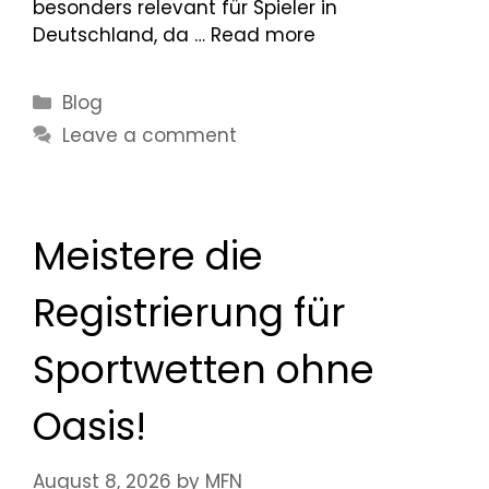
besonders relevant für Spieler in
Deutschland, da …
Read more
Blog
Leave a comment
Meistere die
Registrierung für
Sportwetten ohne
Oasis!
August 8, 2026
by
MFN