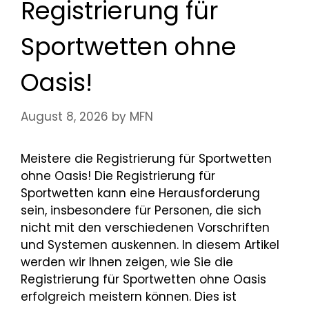
Registrierung für
Sportwetten ohne
Oasis!
August 8, 2026
by
MFN
Meistere die Registrierung für Sportwetten
ohne Oasis! Die Registrierung für
Sportwetten kann eine Herausforderung
sein, insbesondere für Personen, die sich
nicht mit den verschiedenen Vorschriften
und Systemen auskennen. In diesem Artikel
werden wir Ihnen zeigen, wie Sie die
Registrierung für Sportwetten ohne Oasis
erfolgreich meistern können. Dies ist