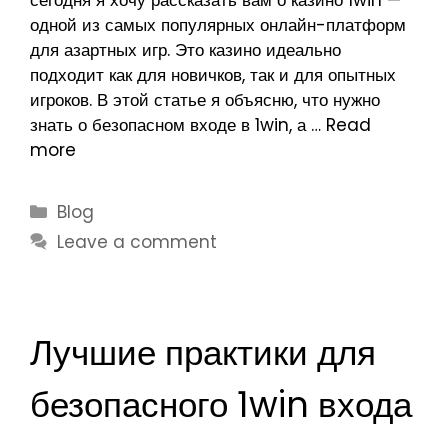
сегодня я хочу рассказать вам о казино 1win —
одной из самых популярных онлайн-платформ
для азартных игр. Это казино идеально
подходит как для новичков, так и для опытных
игроков. В этой статье я объясню, что нужно
знать о безопасном входе в 1win, а …
Read
more
Blog
Leave a comment
Лучшие практики для
безопасного 1win входа