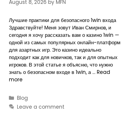
August 8, 2026
by
MFN
Лучшие практики для безопасного 1win входа
Здравствуйте! Меня зовут Иван Смирнов, и
сегодня я хочу рассказать вам о казино 1win —
одной из самых популярных онлайн-платформ
для азартных игр. Это казино идеально
подходит как для новичков, так и для опытных
игроков. В этой статье я объясню, что нужно
знать о безопасном входе в 1win, а …
Read
more
Blog
Leave a comment