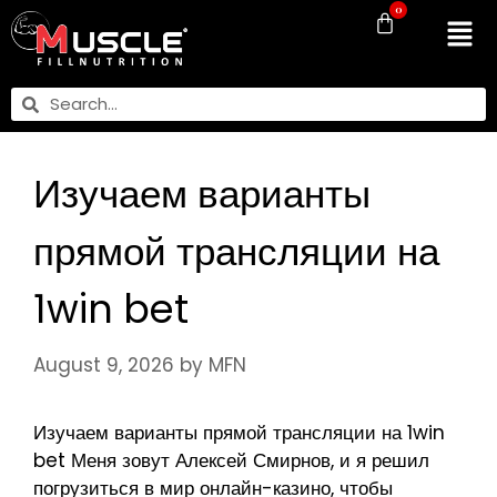
0
Изучаем варианты
прямой трансляции на
1win bet
August 9, 2026
by
MFN
Изучаем варианты прямой трансляции на 1win
bet Меня зовут Алексей Смирнов, и я решил
погрузиться в мир онлайн-казино, чтобы