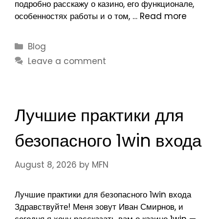
подробно расскажу о казино, его функционале,
особенностях работы и о том, …
Read more
Blog
Leave a comment
Лучшие практики для
безопасного 1win входа
August 8, 2026
by
MFN
Лучшие практики для безопасного 1win входа
Здравствуйте! Меня зовут Иван Смирнов, и