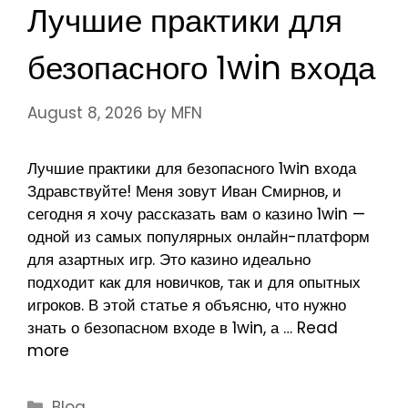
Лучшие практики для
безопасного 1win входа
August 8, 2026
by
MFN
Лучшие практики для безопасного 1win входа
Здравствуйте! Меня зовут Иван Смирнов, и
сегодня я хочу рассказать вам о казино 1win —
одной из самых популярных онлайн-платформ
для азартных игр. Это казино идеально
подходит как для новичков, так и для опытных
игроков. В этой статье я объясню, что нужно
знать о безопасном входе в 1win, а …
Read
more
Blog