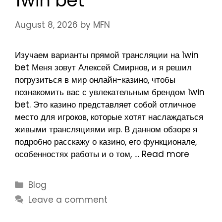
1win bet
August 8, 2026
by
MFN
Изучаем варианты прямой трансляции на 1win
bet Меня зовут Алексей Смирнов, и я решил
погрузиться в мир онлайн-казино, чтобы
познакомить вас с увлекательным брендом 1win
bet. Это казино представляет собой отличное
место для игроков, которые хотят наслаждаться
живыми трансляциями игр. В данном обзоре я
подробно расскажу о казино, его функционале,
особенностях работы и о том, …
Read more
Blog
Leave a comment