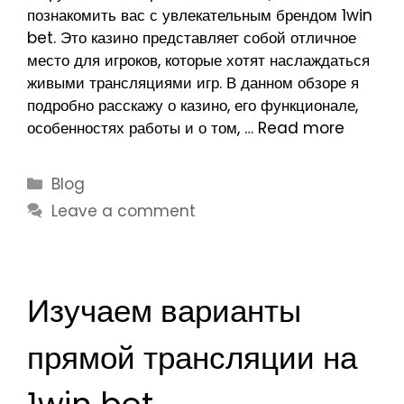
познакомить вас с увлекательным брендом 1win
bet. Это казино представляет собой отличное
место для игроков, которые хотят наслаждаться
живыми трансляциями игр. В данном обзоре я
подробно расскажу о казино, его функционале,
особенностях работы и о том, …
Read more
Blog
Leave a comment
Изучаем варианты
прямой трансляции на