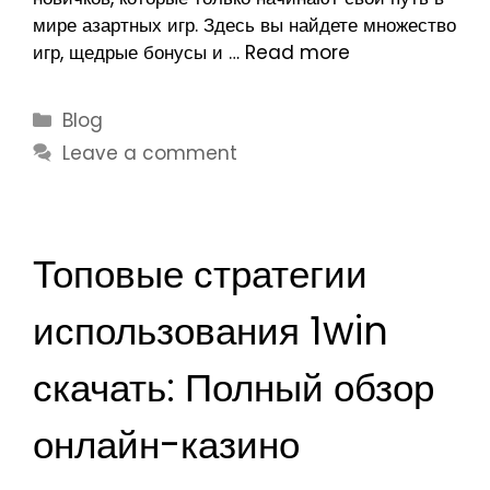
мире азартных игр. Здесь вы найдете множество
игр, щедрые бонусы и …
Read more
Blog
Leave a comment
Топовые стратегии
использования 1win
скачать: Полный обзор
онлайн-казино