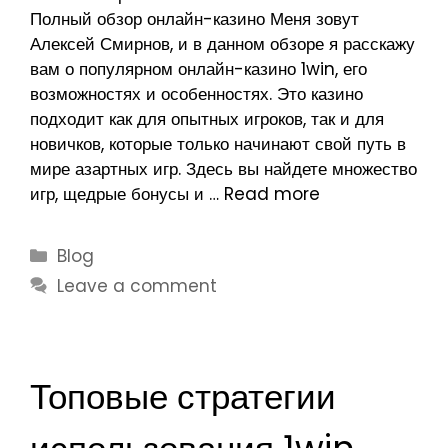
Полный обзор онлайн-казино Меня зовут
Алексей Смирнов, и в данном обзоре я расскажу
вам о популярном онлайн-казино 1win, его
возможностях и особенностях. Это казино
подходит как для опытных игроков, так и для
новичков, которые только начинают свой путь в
мире азартных игр. Здесь вы найдете множество
игр, щедрые бонусы и …
Read more
Blog
Leave a comment
Топовые стратегии