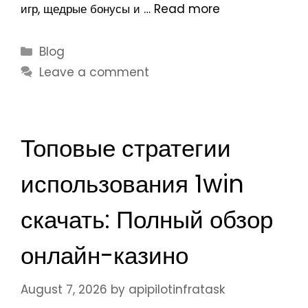
игр, щедрые бонусы и …
Read more
Blog
Leave a comment
Топовые стратегии
использования 1win
скачать: Полный обзор
онлайн-казино
August 7, 2026
by
apipilotinfratask