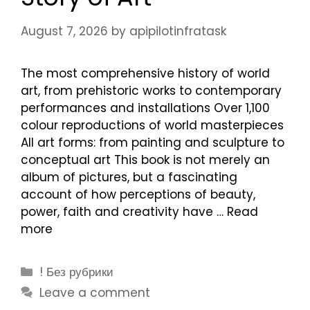
August 7, 2026
by
apipilotinfratask
The most comprehensive history of world
art, from prehistoric works to contemporary
performances and installations Over 1,100
colour reproductions of world masterpieces
All art forms: from painting and sculpture to
conceptual art This book is not merely an
album of pictures, but a fascinating
account of how perceptions of beauty,
power, faith and creativity have …
Read
more
! Без рубрики
Leave a comment