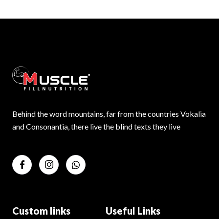
Behind the word mountains, far from the countries Vokalia
and Consonantia, there live the blind texts they live
Custom links
Useful Links