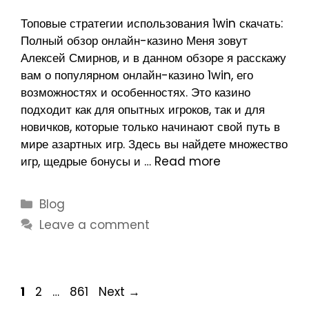
Топовые стратегии использования 1win скачать:
Полный обзор онлайн-казино Меня зовут
Алексей Смирнов, и в данном обзоре я расскажу
вам о популярном онлайн-казино 1win, его
возможностях и особенностях. Это казино
подходит как для опытных игроков, так и для
новичков, которые только начинают свой путь в
мире азартных игр. Здесь вы найдете множество
игр, щедрые бонусы и …
Read more
Blog
Leave a comment
1
2
…
861
Next
→