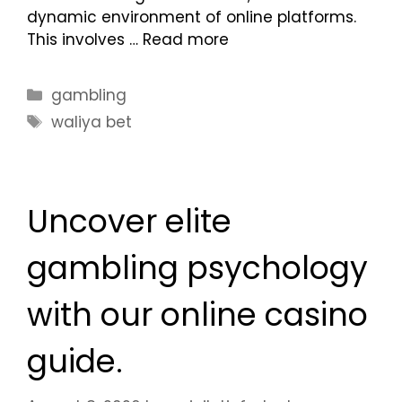
dynamic environment of online platforms.
This involves …
Read more
gambling
waliya bet
Uncover elite
gambling psychology
with our online casino
guide.