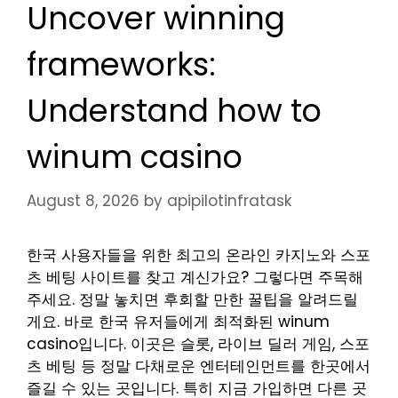
Uncover winning
frameworks:
Understand how to
winum casino
August 8, 2026
by
apipilotinfratask
한국 사용자들을 위한 최고의 온라인 카지노와 스포
츠 베팅 사이트를 찾고 계신가요? 그렇다면 주목해
주세요. 정말 놓치면 후회할 만한 꿀팁을 알려드릴
게요. 바로 한국 유저들에게 최적화된 winum
casino입니다. 이곳은 슬롯, 라이브 딜러 게임, 스포
츠 베팅 등 정말 다채로운 엔터테인먼트를 한곳에서
즐길 수 있는 곳입니다. 특히 지금 가입하면 다른 곳