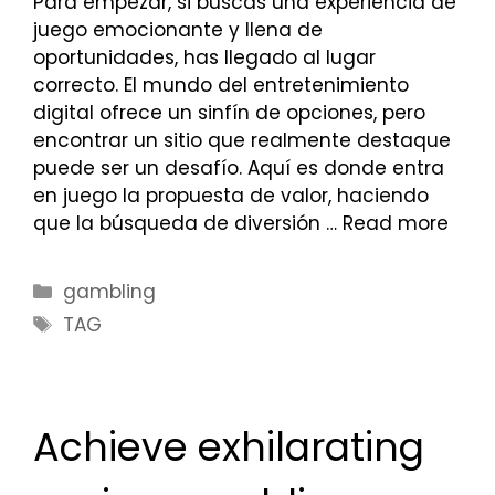
Para empezar, si buscas una experiencia de
juego emocionante y llena de
oportunidades, has llegado al lugar
correcto. El mundo del entretenimiento
digital ofrece un sinfín de opciones, pero
encontrar un sitio que realmente destaque
puede ser un desafío. Aquí es donde entra
en juego la propuesta de valor, haciendo
que la búsqueda de diversión …
Read more
gambling
TAG
Achieve exhilarating