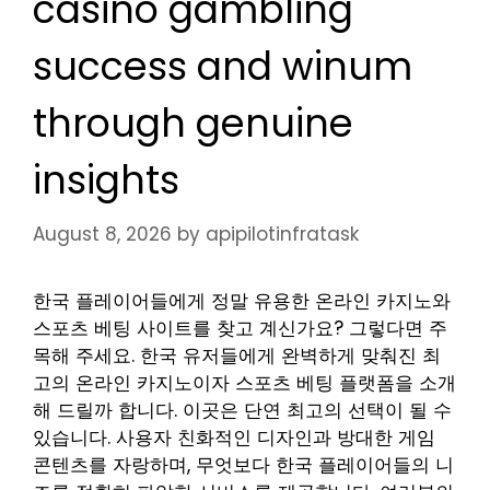
casino gambling
success and winum
through genuine
insights
August 8, 2026
by
apipilotinfratask
한국 플레이어들에게 정말 유용한 온라인 카지노와
스포츠 베팅 사이트를 찾고 계신가요? 그렇다면 주
목해 주세요. 한국 유저들에게 완벽하게 맞춰진 최
고의 온라인 카지노이자 스포츠 베팅 플랫폼을 소개
해 드릴까 합니다. 이곳은 단연 최고의 선택이 될 수
있습니다. 사용자 친화적인 디자인과 방대한 게임
콘텐츠를 자랑하며, 무엇보다 한국 플레이어들의 니