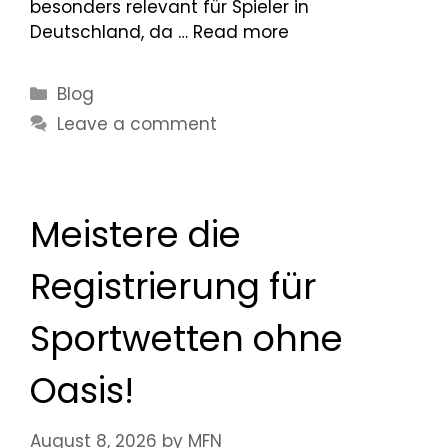
besonders relevant für Spieler in
Deutschland, da …
Read more
Blog
Leave a comment
Meistere die
Registrierung für
Sportwetten ohne
Oasis!
August 8, 2026
by
MFN