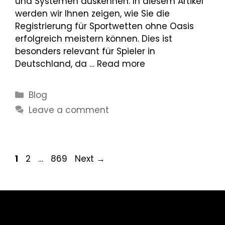
und Systemen auskennen. In diesem Artikel
werden wir Ihnen zeigen, wie Sie die
Registrierung für Sportwetten ohne Oasis
erfolgreich meistern können. Dies ist
besonders relevant für Spieler in
Deutschland, da …
Read more
Blog
Leave a comment
1
2
…
869
Next
→