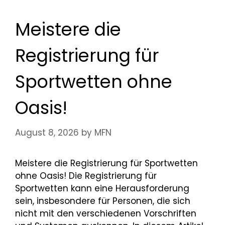
Meistere die
Registrierung für
Sportwetten ohne
Oasis!
August 8, 2026
by
MFN
Meistere die Registrierung für Sportwetten
ohne Oasis! Die Registrierung für
Sportwetten kann eine Herausforderung
sein, insbesondere für Personen, die sich
nicht mit den verschiedenen Vorschriften