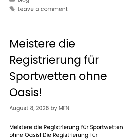
Leave a comment
Meistere die
Registrierung für
Sportwetten ohne
Oasis!
August 8, 2026
by
MFN
Meistere die Registrierung für Sportwetten
ohne Oasis! Die Registrierung für