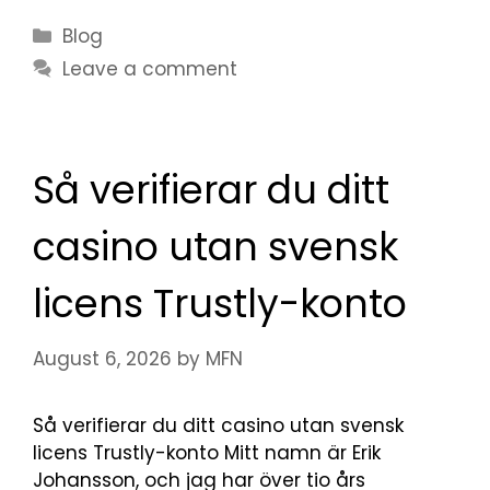
Blog
Leave a comment
Så verifierar du ditt
casino utan svensk
licens Trustly-konto
August 6, 2026
by
MFN
Så verifierar du ditt casino utan svensk
licens Trustly-konto Mitt namn är Erik
Johansson, och jag har över tio års