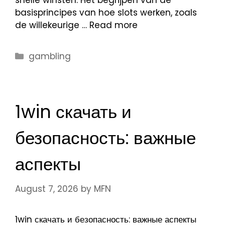
basisprincipes van hoe slots werken, zoals
de willekeurige …
Read more
gambling
1win скачать и
безопасность: важные
аспекты
August 7, 2026
by
MFN
1win скачать и безопасность: важные аспекты