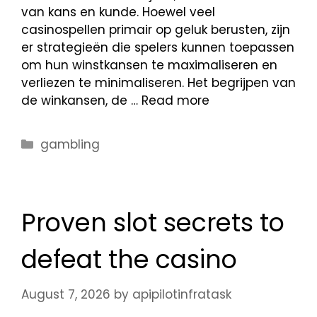
van kans en kunde. Hoewel veel
casinospellen primair op geluk berusten, zijn
er strategieën die spelers kunnen toepassen
om hun winstkansen te maximaliseren en
verliezen te minimaliseren. Het begrijpen van
de winkansen, de …
Read more
gambling
Proven slot secrets to
defeat the casino
August 7, 2026
by
apipilotinfratask