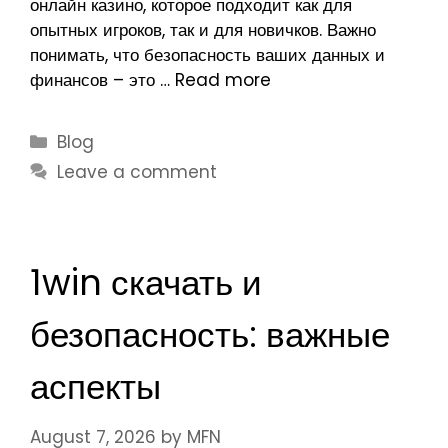
онлайн казино, которое подходит как для
опытных игроков, так и для новичков. Важно
понимать, что безопасность ваших данных и
финансов – это …
Read more
Blog
Leave a comment
1win скачать и
безопасность: важные
аспекты
August 7, 2026
by
MFN