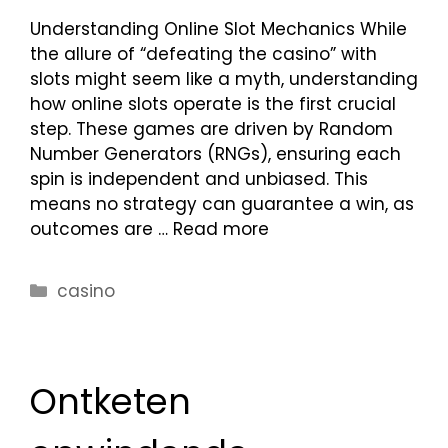
Understanding Online Slot Mechanics While
the allure of “defeating the casino” with
slots might seem like a myth, understanding
how online slots operate is the first crucial
step. These games are driven by Random
Number Generators (RNGs), ensuring each
spin is independent and unbiased. This
means no strategy can guarantee a win, as
outcomes are …
Read more
casino
Ontketen