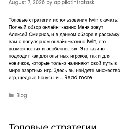
August 7, 2026
by
apipilotinfratask
Топовые стратегии использования 1win скачать:
Полный обзор онлайн-казино Меня зовут
Алексей Смирнов, и в данном обзоре я расскажу
вам о популярном онлайн-казино 1win, его
возможностях и особенностях. Это казино
подходит как для опытных игроков, так и для
новичков, которые только начинают свой путь в
мире азартных игр. Здесь вы найдете множество
игр, щедрые бонусы и …
Read more
Blog
Топовые стратегии