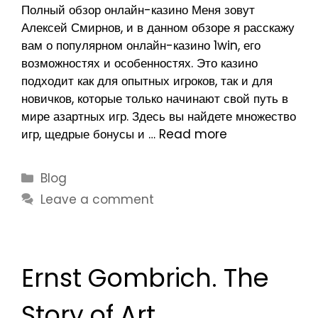
Полный обзор онлайн-казино Меня зовут
Алексей Смирнов, и в данном обзоре я расскажу
вам о популярном онлайн-казино 1win, его
возможностях и особенностях. Это казино
подходит как для опытных игроков, так и для
новичков, которые только начинают свой путь в
мире азартных игр. Здесь вы найдете множество
игр, щедрые бонусы и …
Read more
Blog
Leave a comment
Ernst Gombrich. The
Story of Art