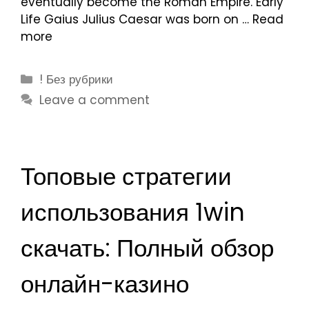
eventually become the Roman Empire. Early
Life Gaius Julius Caesar was born on …
Read
more
! Без рубрики
Leave a comment
Топовые стратегии
использования 1win
скачать: Полный обзор
онлайн-казино